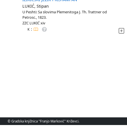
LUKIĆ, Stipan
U Peshti: Sa slovima Plemenitoga J. Th. Trattner od
Petrosc., 1823.
ZZC LUKIĆ xiv
:
K
© Gradska knjižnica "Franjo Marković" Križevci.