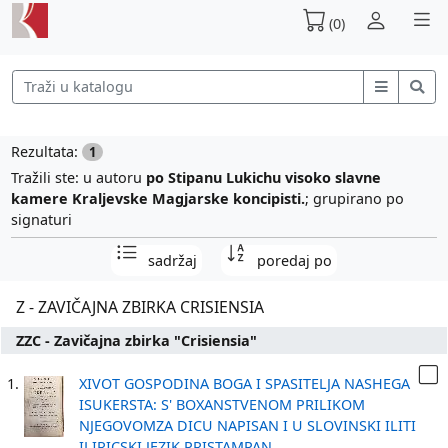
(0)
Rezultata:
1
Tražili ste: u autoru
po Stipanu Lukichu visoko slavne
kamere Kraljevske Magjarske koncipisti.
; grupirano po
signaturi
sadržaj
poredaj po
Z - ZAVIČAJNA ZBIRKA CRISIENSIA
ZZC - Zavičajna zbirka "Crisiensia"
1.
XIVOT GOSPODINA BOGA I SPASITELJA NASHEGA
ISUKERSTA: S' BOXANSTVENOM PRILIKOM
NJEGOVOMZA DICU NAPISAN I U SLOVINSKI ILITI
ILIRICSKI JEZIK PRISTAMPAN