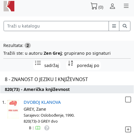
(0)
Rezultata:
2
Tražili ste: u autoru
Zen Grej
; grupirano po signaturi
sadržaj
poredaj po
8 - ZNANOST O JEZIKU I KNJIŽEVNOST
820(73) - Američka književnost
1.
DVOBOJ KLANOVA
GREY, Zane
Sarajevo: Oslobođenje, 1990.
820(73)-3 GREY dvo
:
B