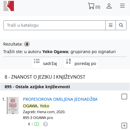
(0)
Rezultata:
4
Tražili ste: u autoru
Yoko Ogawa
; grupirano po signaturi
sadržaj
poredaj po
8 - ZNANOST O JEZIKU I KNJIŽEVNOST
895 - Ostale azijske književnosti
1.
PROFESOROVA OMILJENA JEDNADŽBA
OGAWA
,
Yoko
Zagreb: Hena com, 2020.
895-3 OGAWA pro
:
K