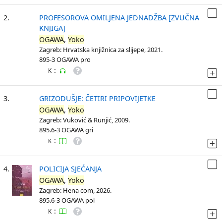
2.
PROFESOROVA OMILJENA JEDNADŽBA [ZVUČNA
KNJIGA]
OGAWA
,
Yoko
Zagreb: Hrvatska knjižnica za slijepe, 2021.
895-3 OGAWA pro
:
K
3.
GRIZODUŠJE: ČETIRI PRIPOVIJETKE
OGAWA
,
Yoko
Zagreb: Vuković & Runjić, 2009.
895.6-3 OGAWA gri
:
K
4.
POLICIJA SJEĆANJA
OGAWA
,
Yoko
Zagreb: Hena com, 2026.
895.6-3 OGAWA pol
:
K