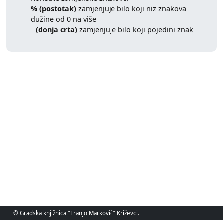
% (postotak)
zamjenjuje bilo koji niz znakova
dužine od 0 na više
_ (donja crta)
zamjenjuje bilo koji pojedini znak
© Gradska knjižnica "Franjo Marković" Križevci.