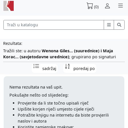
(0)
Rezultata:
Tražili ste: u autoru
Wenona Giles...
(suurednice) i Maja
Korac...
(savjetodavne urednice)
; grupirano po signaturi
sadržaj
poredaj po
Nema rezultata na vaš upit.
Pokušajte nešto od slijedećeg:
Provjerite da li ste točno upisali riječ
Upišite korjen riječi umjesto cijele riječi
Potražite knjigu na internetu da biste provjerili
naslov i autora
Koristite zamjenske znakove: