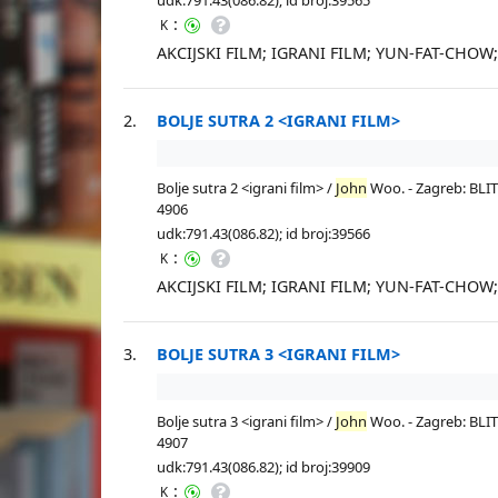
:
K
AKCIJSKI FILM; IGRANI FILM; YUN-FAT-CHOW
2.
BOLJE SUTRA 2 <IGRANI FILM>
Bolje sutra 2 <igrani film> /
John
Woo. - Zagreb: BLITZ
4906
udk:791.43(086.82); id broj:39566
:
K
AKCIJSKI FILM; IGRANI FILM; YUN-FAT-CHOW
3.
BOLJE SUTRA 3 <IGRANI FILM>
Bolje sutra 3 <igrani film> /
John
Woo. - Zagreb: BLITZ
4907
udk:791.43(086.82); id broj:39909
:
K