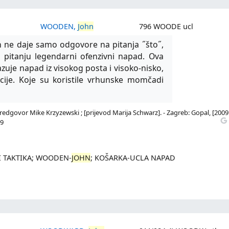
WOODEN,
John
796 WOODE ucl
en ne daje samo odgovore na pitanja ˝što˝,
u pitanju legendarni ofenzivni napad. Ova
azuje napad iz visokog posta i visoko-nisko,
pcije. Koje su koristile vrhunske momčadi
govor Mike Krzyzewski ; [prijevod Marija Schwarz]. - Zagreb: Gopal, [2009.]
-9
I TAKTIKA; WOODEN-
JOHN
; KOŠARKA-UCLA NAPAD