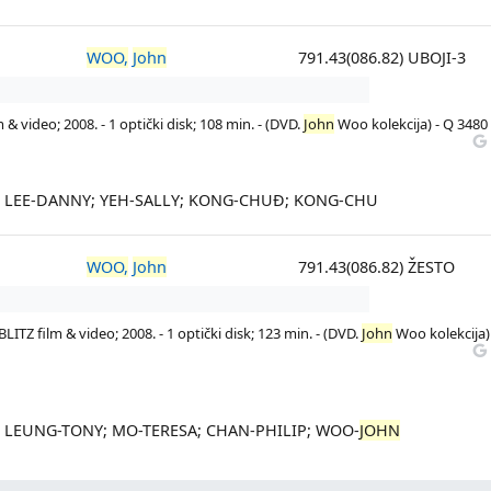
WOO,
John
791.43(086.82) UBOJI-3
 & video; 2008. - 1 optički disk; 108 min. - (DVD.
John
Woo kolekcija) - Q 3480
M; LEE-DANNY; YEH-SALLY; KONG-CHUĐ; KONG-CHU
WOO,
John
791.43(086.82) ŽESTO
LITZ film & video; 2008. - 1 optički disk; 123 min. - (DVD.
John
Woo kolekcija)
W; LEUNG-TONY; MO-TERESA; CHAN-PHILIP; WOO-
JOHN