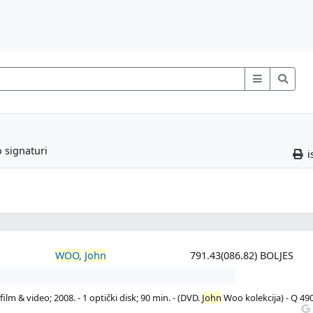
 signaturi
i
WOO,
John
791.43(086.82) BOLJES
ilm & video; 2008. - 1 optički disk; 90 min. - (DVD.
John
Woo kolekcija) - Q 49