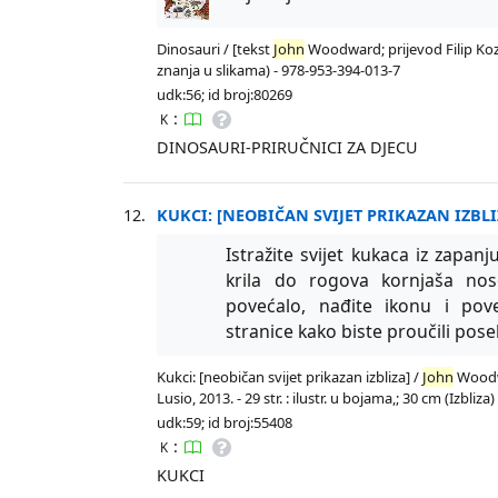
Dinosauri / [tekst
John
Woodward; prijevod Filip Kozina
znanja u slikama) - 978-953-394-013-7
udk:56; id broj:80269
:
K
DINOSAURI-PRIRUČNICI ZA DJECU
12.
KUKCI: [NEOBIČAN SVIJET PRIKAZAN IZBLI
Istražite svijet kukaca iz zapanj
krila do rogova kornjaša noso
povećalo, nađite ikonu i pove
stranice kako biste proučili pose
Kukci: [neobičan svijet prikazan izbliza] /
John
Woodwa
Lusio, 2013. - 29 str. : ilustr. u bojama,; 30 cm (Izbliz
udk:59; id broj:55408
:
K
KUKCI