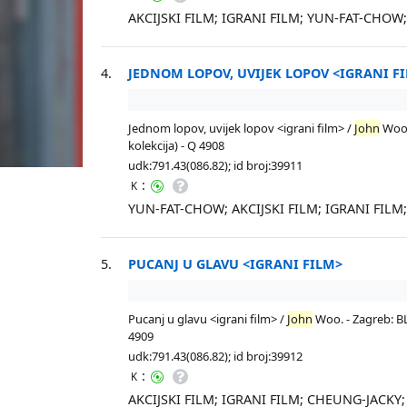
AKCIJSKI FILM; IGRANI FILM; YUN-FAT-CHO
4.
JEDNOM LOPOV, UVIJEK LOPOV <IGRANI F
Jednom lopov, uvijek lopov <igrani film> /
John
Woo. 
kolekcija) - Q 4908
udk:791.43(086.82); id broj:39911
:
K
YUN-FAT-CHOW; AKCIJSKI FILM; IGRANI FIL
5.
PUCANJ U GLAVU <IGRANI FILM>
Pucanj u glavu <igrani film> /
John
Woo. - Zagreb: BLI
4909
udk:791.43(086.82); id broj:39912
:
K
AKCIJSKI FILM; IGRANI FILM; CHEUNG-JACKY