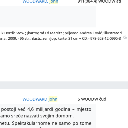
WOODWARD,
John
911(084.4) WOODW atl
Dorrik Stow ; [kartograf Ed Merritt ; prijevod Andrea Čović ; illustratori
al, 2009. - 96 str. : ilustr., zemljop. karte; 31 cm + CD. - 978-953-12-0995-3
WOODWARD
John
S WOODW čud
 postoji već 4,6 milijardi godina – mjesto
imamo sreće nazvati svojim domom.
anetu. Spektakularnome ne samo po tome