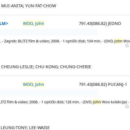
W; MUI-ANITA; YUN-FAT-CHOW
ILM>
WOO,
John
791.43(086.82) JEDNO
- Zagreb: BLITZ film & video; 2008. - 1 optički disk; 104 min. - (DVD.
John
Wo
M; CHEUNG-LESLIE; CHU-KONG; CHUNG-CHERIE
WOO,
John
791.43(086.82) PUCANJ-1
TZ film & video; 2008. - 1 optički disk; 126 min. - (DVD.
John
Woo kolekcija) -
; LEUNG-TONY; LEE-WAISE