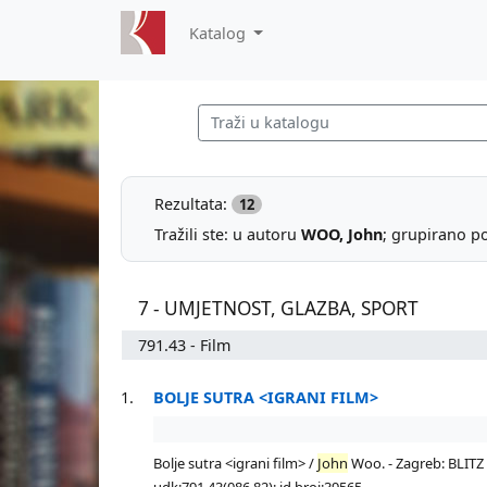
Katalog
Rezultata:
12
Tražili ste: u autoru
WOO, John
; grupirano po
7 - UMJETNOST, GLAZBA, SPORT
791.43 - Film
1.
BOLJE SUTRA <IGRANI FILM>
Bolje sutra <igrani film> /
John
Woo. - Zagreb: BLITZ f
udk:791.43(086.82); id broj:39565