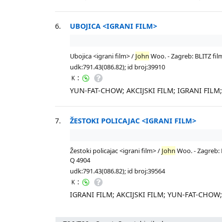
6.
UBOJICA <IGRANI FILM>
Ubojica <igrani film> /
John
Woo. - Zagreb: BLITZ film
udk:791.43(086.82); id broj:39910
:
K
YUN-FAT-CHOW; AKCIJSKI FILM; IGRANI FIL
7.
ŽESTOKI POLICAJAC <IGRANI FILM>
Žestoki policajac <igrani film> /
John
Woo. - Zagreb: B
Q 4904
udk:791.43(086.82); id broj:39564
:
K
IGRANI FILM; AKCIJSKI FILM; YUN-FAT-CHO