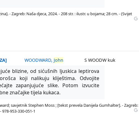
]. - Zagreb: Naša djeca, 2024. - 208 str. : ilustr. u bojama; 28 cm. - (Svijet
ZA]
WOODWARD,
John
S WOODW kuk
ujuće blizine, od sićušnih ljuskica leptirova
rošca koji nalikuju kliještima. Odvojite
ćajte zapanjujuće slike. Potom izvucite
bne značajke tijela kukaca.
rd; savjetnik Stephen Moss ; [tekst prevela Danijela Gumhalter]. - Zagreb:
a) - 978-953-330-051-1