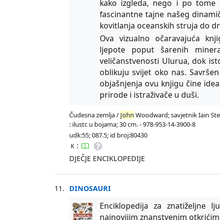
kako izgleda, nego i po tome 
fascinantne tajne našeg dinamič
kovitlanja oceanskih struja do 
Ova vizualno očaravajuća knji
ljepote poput šarenih minera
veličanstvenosti Ulurua, dok is
oblikuju svijet oko nas. Savršen 
objašnjenja ovu knjigu čine ideal
prirode i istraživače u duši.
Čudesna zemlja /
John
Woodward; savjetnik Iain Stewa
: ilustr. u bojama; 30 cm. - 978-953-14-3900-8
udk:55; 087.5; id broj:80430
:
K
DJEČJE ENCIKLOPEDIJE
11.
DINOSAURI
Enciklopedija za znatiželjne l
najnovijim znanstvenim otkrićim