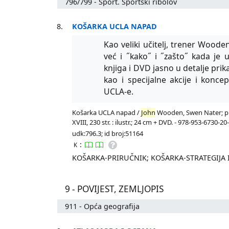
796/799 - Sport. Sportski ribolov
8.
KOŠARKA UCLA NAPAD
Kao veliki učitelj, trener Wood
već i ˝kako˝ i ˝zašto˝ kada je 
knjiga i DVD jasno u detalje prik
kao i specijalne akcije i konce
UCLA-e.
Košarka UCLA napad /
John
Wooden, Swen Nater; pred
XVIII, 230 str. : ilustr.; 24 cm + DVD. - 978-953-6730-20
udk:796.3; id broj:51164
:
K
KOŠARKA-PRIRUČNIK; KOŠARKA-STRATEGIJA 
9 - POVIJEST, ZEMLJOPIS
911 - Opća geografija