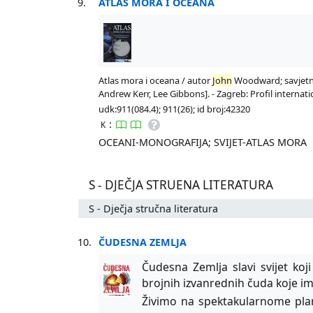
9.
ATLAS MORA I OCEANA
Atlas mora i oceana / autor
John
Woodward; savjetnik 
Andrew Kerr, Lee Gibbons]. - Zagreb: Profil internation
udk:911(084.4); 911(26); id broj:42320
:
K
OCEANI-MONOGRAFIJA; SVIJET-ATLAS MORA
S - DJEČJA STRUENA LITERATURA
S - Dječja stručna literatura
10.
ČUDESNA ZEMLJA
Čudesna Zemlja slavi svijet koji
brojnih izvanrednih čuda koje 
Živimo na spektakularnome pl