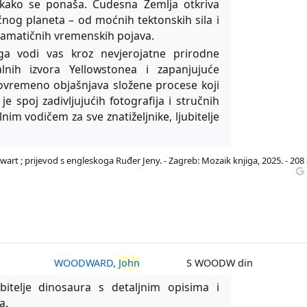
kako se ponaša. Čudesna Zemlja otkriva
nog planeta – od moćnih tektonskih sila i
dramatičnih vremenskih pojava.
ga vodi vas kroz nevjerojatne prirodne
lnih izvora Yellowstonea i zapanjujuće
tovremeno objašnjava složene procese koji
je spoj zadivljujućih fotografija i stručnih
nim vodičem za sve znatiželjnike, ljubitelje
rt ; prijevod s engleskoga Ruđer Jeny. - Zagreb: Mozaik knjiga, 2025. - 208 s
WOODWARD,
John
S WOODW din
jubitelje dinosaura s detaljnim opisima i
a.