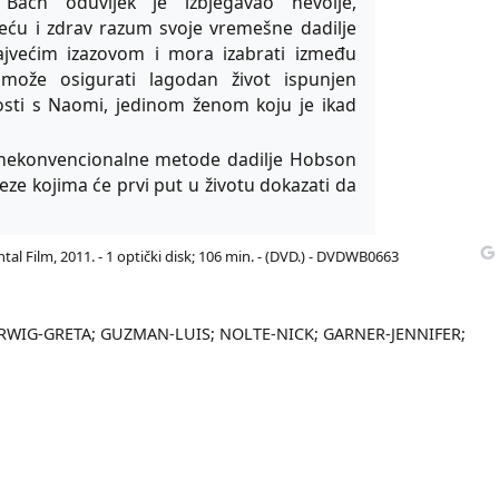
 Bach oduvijek je izbjegavao nevolje,
sreću i zdrav razum svoje vremešne dadilje
jvećim izazovom i mora izabrati između
ože osigurati lagodan život ispunjen
osti s Naomi, jedinom ženom koju je ikad
a nekonvencionalne metode dadilje Hobson
ze kojima će prvi put u životu dokazati da
tal Film, 2011. - 1 optički disk; 106 min. - (DVD.) - DVDWB0663
ERWIG-GRETA; GUZMAN-LUIS; NOLTE-NICK; GARNER-JENNIFER;