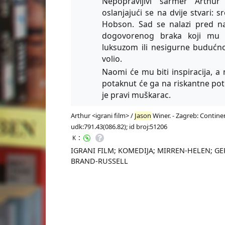
Nepopravljivi šarmer Arthur
oslanjajući se na dvije stvari: 
Hobson. Sad se nalazi pred na
dogovorenog braka koji mu m
luksuzom ili nesigurne budućn
volio.
Naomi će mu biti inspiracija, 
potaknut će ga na riskantne pote
je pravi muškarac.
Arthur <igrani film> /
Jason
Winer. - Zagreb: Continen
udk:791.43(086.82); id broj:51206
:
K
IGRANI FILM; KOMEDIJA; MIRREN-HELEN; G
BRAND-RUSSELL