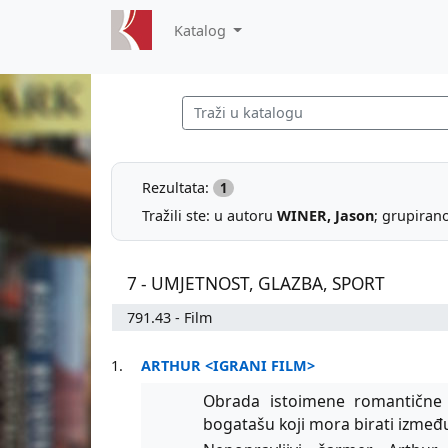
Katalog
Rezultata:
1
Tražili ste: u autoru
WINER, Jason
; grupiran
7 - UMJETNOST, GLAZBA, SPORT
791.43 - Film
1.
ARTHUR <IGRANI FILM>
Obrada istoimene romantične 
bogatašu koji mora birati između