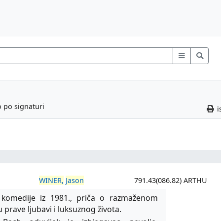
o po signaturi
i
WINER,
Jason
791.43(086.82) ARTHU
komedije iz 1981., priča o razmaženom
 prave ljubavi i luksuznog života.