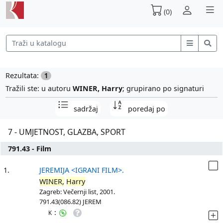
(0)
Rezultata:
1
Tražili ste: u autoru
WINER, Harry
; grupirano po signaturi
sadržaj
poredaj po
7 - UMJETNOST, GLAZBA, SPORT
791.43 - Film
1.
JEREMIJA <IGRANI FILM>.
WINER,
Harry
Zagreb: Večernji list, 2001.
791.43(086.82) JEREM
:
K