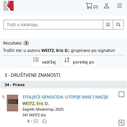
(0)
Rezultata:
1
Tražili ste: u autoru
WEITZ, Eric D.
; grupirano po signaturi
sadržaj
poredaj po
3 - DRUŠTVENE ZNANOSTI
34 - Pravo
1.
STOLJEĆE GENOCIDA: UTOPIJE RASE I NACIJE
WEITZ,
Eric
D.
Zagreb: Mizantrop, 2020.
341 WEITZ sto
:
K