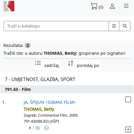
(0)
Rezultata:
2
Tražili ste: u autoru
THOMAS, Betty
; grupirano po signaturi
sadržaj
poredaj po
7 - UMJETNOST, GLAZBA, SPORT
791.43 - Film
1.
JA, ŠPIJUN <IGRANI FILM>
THOMAS,
Betty
Zagreb: Continental Film, 2009.
791.43(086.82) JAŠPI
:
K