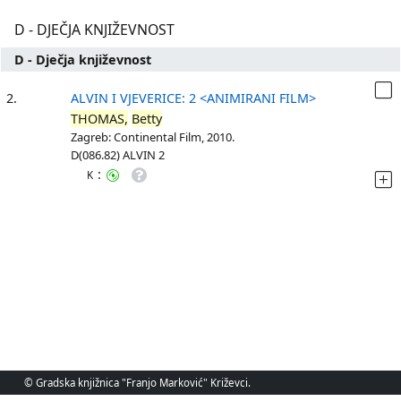
D - DJEČJA KNJIŽEVNOST
D - Dječja književnost
2.
ALVIN I VJEVERICE: 2 <ANIMIRANI FILM>
THOMAS,
Betty
Zagreb: Continental Film, 2010.
D(086.82) ALVIN 2
:
K
© Gradska knjižnica "Franjo Marković" Križevci.