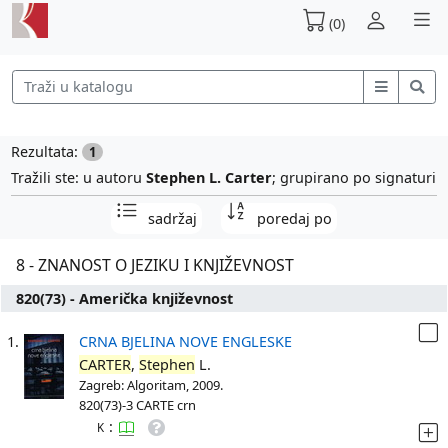
(0)
Rezultata:
1
Tražili ste: u autoru
Stephen L. Carter
; grupirano po signaturi
sadržaj
poredaj po
8 - ZNANOST O JEZIKU I KNJIŽEVNOST
820(73) - Američka književnost
1.
CRNA BJELINA NOVE ENGLESKE
CARTER
,
Stephen
L.
Zagreb: Algoritam, 2009.
820(73)-3 CARTE crn
:
K