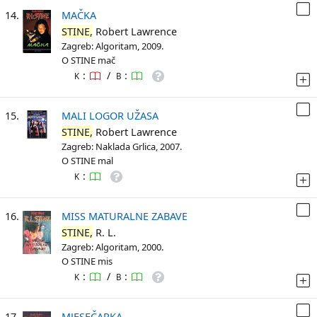
14.
MAČKA
STINE,
Robert Lawrence
Zagreb: Algoritam, 2009.
O STINE mač
:
/
:
K
B
15.
MALI LOGOR UŽASA
STINE,
Robert Lawrence
Zagreb: Naklada Grlica, 2007.
O STINE mal
:
K
16.
MISS MATURALNE ZABAVE
STINE,
R. L.
Zagreb: Algoritam, 2000.
O STINE mis
:
/
:
K
B
17.
MJESEČARKA