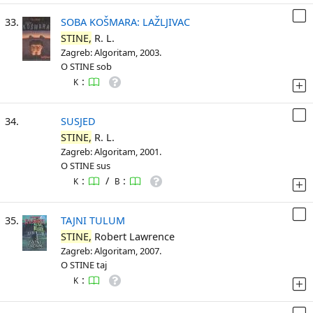
33.
SOBA KOŠMARA: LAŽLJIVAC
STINE,
R. L.
Zagreb: Algoritam, 2003.
O STINE sob
:
K
34.
SUSJED
STINE,
R. L.
Zagreb: Algoritam, 2001.
O STINE sus
:
/
:
K
B
35.
TAJNI TULUM
STINE,
Robert Lawrence
Zagreb: Algoritam, 2007.
O STINE taj
:
K