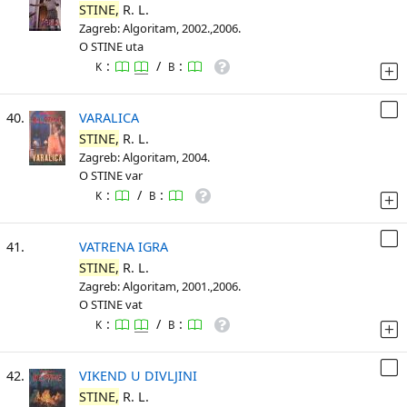
STINE,
R. L.
Zagreb: Algoritam, 2002.,2006.
O STINE uta
:
/
:
K
B
40.
VARALICA
STINE,
R. L.
Zagreb: Algoritam, 2004.
O STINE var
:
/
:
K
B
41.
VATRENA IGRA
STINE,
R. L.
Zagreb: Algoritam, 2001.,2006.
O STINE vat
:
/
:
K
B
42.
VIKEND U DIVLJINI
STINE,
R. L.