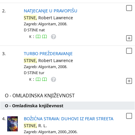
2.
NATJECANJE U PRAVOPIŠU
STINE,
Robert Lawrence
Zagreb: Algoritam, 2008.
D STINE nat
:
K
3.
TURBO PREŽDERAVANJE
STINE,
Robert Lawrence
Zagreb: Algoritam, 2008.
D STINE tur
:
K
O - OMLADINSKA KNJIŽEVNOST
O - Omladinska književnost
4.
BOŽIĆNA STRAVA: DUHOVI IZ FEAR STREETA
STINE,
R. L.
Zagreb: Algoritam, 2000.,2006.