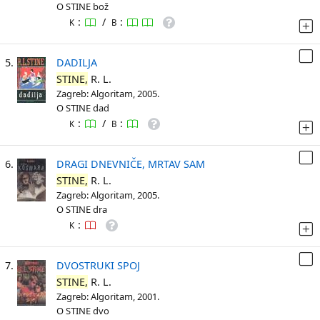
O STINE bož
:
/
:
K
B
5.
DADILJA
STINE,
R. L.
Zagreb: Algoritam, 2005.
O STINE dad
:
/
:
K
B
6.
DRAGI DNEVNIČE, MRTAV SAM
STINE,
R. L.
Zagreb: Algoritam, 2005.
O STINE dra
:
K
7.
DVOSTRUKI SPOJ
STINE,
R. L.
Zagreb: Algoritam, 2001.
O STINE dvo