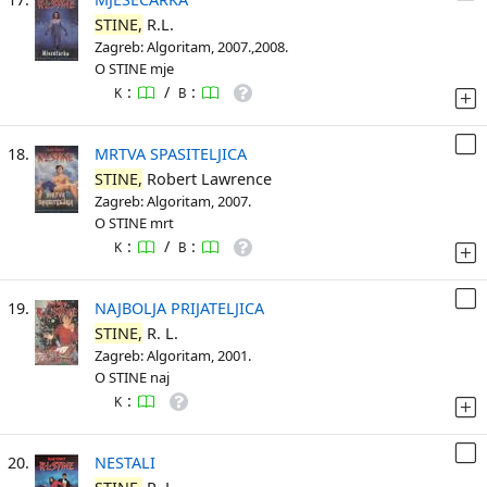
STINE,
R.L.
Zagreb: Algoritam, 2007.,2008.
O STINE mje
:
/
:
K
B
18.
MRTVA SPASITELJICA
STINE,
Robert Lawrence
Zagreb: Algoritam, 2007.
O STINE mrt
:
/
:
K
B
19.
NAJBOLJA PRIJATELJICA
STINE,
R. L.
Zagreb: Algoritam, 2001.
O STINE naj
:
K
20.
NESTALI