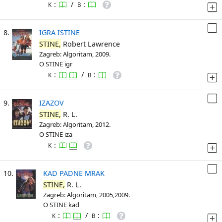
:
/
:
K
B
8.
IGRA ISTINE
STINE,
Robert Lawrence
Zagreb: Algoritam, 2009.
O STINE igr
:
/
:
K
B
9.
IZAZOV
STINE,
R. L.
Zagreb: Algoritam, 2012.
O STINE iza
:
K
10.
KAD PADNE MRAK
STINE,
R. L.
Zagreb: Algoritam, 2005,2009.
O STINE kad
:
/
:
K
B