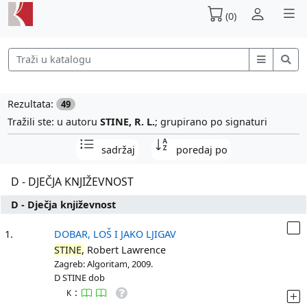
(0)
Rezultata:
49
Tražili ste: u autoru
STINE, R. L.
; grupirano po signaturi
sadržaj
poredaj po
D - DJEČJA KNJIŽEVNOST
D - Dječja književnost
1.
DOBAR, LOŠ I JAKO LJIGAV
STINE,
Robert Lawrence
Zagreb: Algoritam, 2009.
D STINE dob
:
K