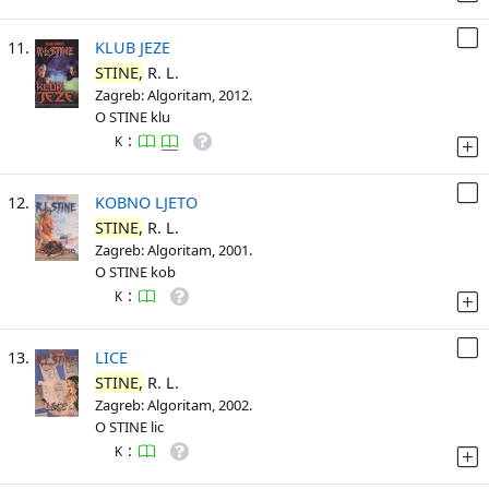
11.
KLUB JEZE
STINE,
R. L.
Zagreb: Algoritam, 2012.
O STINE klu
:
K
12.
KOBNO LJETO
STINE,
R. L.
Zagreb: Algoritam, 2001.
O STINE kob
:
K
13.
LICE
STINE,
R. L.
Zagreb: Algoritam, 2002.
O STINE lic
:
K