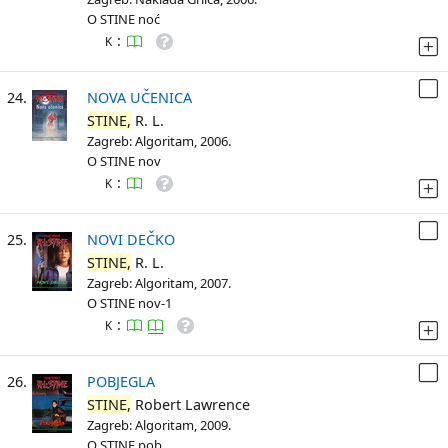
O STINE noć
:
K
24.
NOVA UČENICA
STINE,
R. L.
Zagreb: Algoritam, 2006.
O STINE nov
:
K
25.
NOVI DEČKO
STINE,
R. L.
Zagreb: Algoritam, 2007.
O STINE nov-1
:
K
26.
POBJEGLA
STINE,
Robert Lawrence
Zagreb: Algoritam, 2009.
O STINE pob