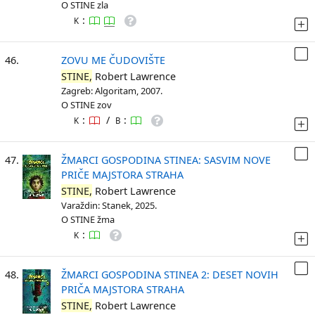
O STINE zla
:
K
46.
ZOVU ME ČUDOVIŠTE
STINE,
Robert Lawrence
Zagreb: Algoritam, 2007.
O STINE zov
:
/
:
K
B
47.
ŽMARCI GOSPODINA STINEA: SASVIM NOVE
PRIČE MAJSTORA STRAHA
STINE,
Robert Lawrence
Varaždin: Stanek, 2025.
O STINE žma
:
K
48.
ŽMARCI GOSPODINA STINEA 2: DESET NOVIH
PRIČA MAJSTORA STRAHA
STINE,
Robert Lawrence