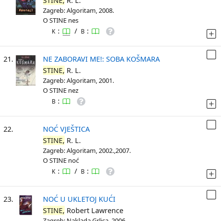
STINE,
R. L.
Zagreb: Algoritam, 2008.
O STINE nes
:
/
:
K
B
21.
NE ZABORAVI ME!: SOBA KOŠMARA
STINE,
R. L.
Zagreb: Algoritam, 2001.
O STINE nez
:
B
22.
NOĆ VJEŠTICA
STINE,
R. L.
Zagreb: Algoritam, 2002.,2007.
O STINE noć
:
/
:
K
B
23.
NOĆ U UKLETOJ KUĆI
STINE,
Robert Lawrence
Zagreb: Naklada Grlica, 2006.