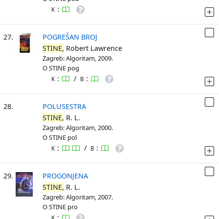
:
K
27.
POGREŠAN BROJ
STINE,
Robert Lawrence
Zagreb: Algoritam, 2009.
O STINE pog
:
/
:
K
B
28.
POLUSESTRA
STINE,
R. L.
Zagreb: Algoritam, 2000.
O STINE pol
:
/
:
K
B
29.
PROGONJENA
STINE,
R. L.
Zagreb: Algoritam, 2007.
O STINE pro
:
K