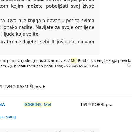
tom kojim možete poboljšati svoj život:
ra. Ovo nije knjiga o davanju petica svima
 ionako radite. Navijate za svoje omiljene
i ljude koje volite.
hrabrenje dajete i sebi. Ili još bolje, da vam
votom pomoću jedne jednostavne navike /
Mel
Robbins; s engleskoga prevela
 24 cm. - (Biblioteka Stručno popularna) - 978-953-52-0504-3
ITIVNO RAZMIŠLJANJE
ĆNA
ROBBINS,
Mel
159.9 ROBBI pra
TI SVOJ