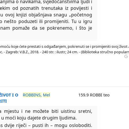
vanjima o navikama, svjedočanstvima ljudi i
kim od poznatih trenutaka iz povijesti i
 u ovoj knjizi objašnjava snagu „početnog
 nešto poduzeti ili promijeniti. Tu u igru
o nam pomaže da se pokrenemo, i što je
oću koje ćete prestati s odgađanjem, pokrenuti se i promijeniti svoj život 
Zagreb: V.B.Z., 2018. - 240 str. : ilustr.; 24 cm. - (Biblioteka stručno popular
ŽIVOT I O
ROBBINS,
Mel
159.9 ROBBI teo
ITI
a mjestu i ne možete biti uistinu sretni,
 u moći koju dajete drugim ljudima.
s dvije riječi – pusti ih – mogu osloboditi.