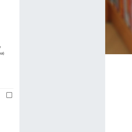
/
na)