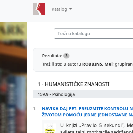
Katalog
Rezultata:
3
Tražili ste: u autoru
ROBBINS, Mel
; grupiran
1 - HUMANISTIČKE ZNANOSTI
159.9 - Psihologija
1.
NAVIKA DAJ PET: PREUZMITE KONTROLU 
ŽIVOTOM POMOĆU JEDNE JEDNOSTAVNE N
U knjizi „Pravilo 5 sekundi“, Me
svijeta tajni motivacije sadržano