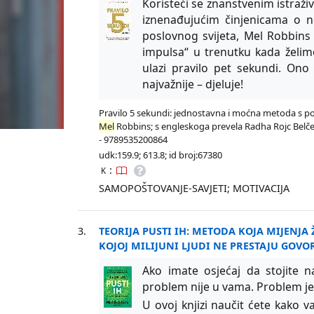
Koristeći se znanstvenim istraži
iznenađujućim činjenicama o ne
poslovnog svijeta, Mel Robbins
impulsa“ u trenutku kada želimo
ulazi pravilo pet sekundi. On
najvažnije – djeluje!
Pravilo 5 sekundi: jednostavna i moćna metoda s pom
Mel
Robbins; s engleskoga prevela Radha Rojc Belčec. - 
- 9789535200864
udk:159.9; 613.8; id broj:67380
:
K
SAMOPOŠTOVANJE-SAVJETI; MOTIVACIJA
3.
TEORIJA PUSTI IH: METODA KOJA MIJENJA 
KOJOJ MILIJUNI LJUDI NE PRESTAJU GOVOR
Ako imate osjećaj da stojite n
problem nije u vama. Problem je
U ovoj knjizi naučit ćete kako va