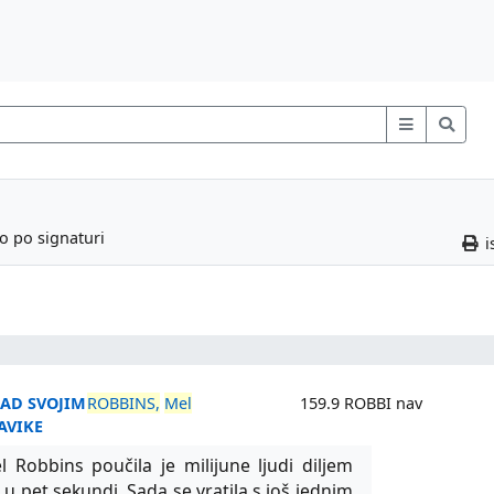
o po signaturi
i
NAD SVOJIM
ROBBINS,
Mel
159.9 ROBBI nav
AVIKE
l Robbins poučila je milijune ljudi diljem
j u pet sekundi. Sada se vratila s još jednim