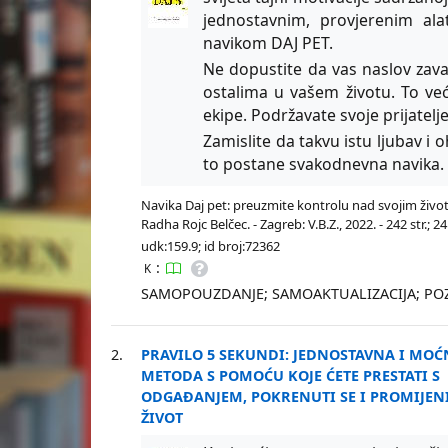
jednostavnim, provjerenim ala
navikom DAJ PET.
Ne dopustite da vas naslov zava
ostalima u vašem životu. To već
ekipe. Podržavate svoje prijatelje 
Zamislite da takvu istu ljubav i o
to postane svakodnevna navika.
Navika Daj pet: preuzmite kontrolu nad svojim ži
Radha Rojc Belčec. - Zagreb: V.B.Z., 2022. - 242 str.;
udk:159.9; id broj:72362
:
K
SAMOPOUZDANJE; SAMOAKTUALIZACIJA; POZ
2.
PRAVILO 5 SEKUNDI: JEDNOSTAVNA I MO
METODA S POMOĆU KOJE ĆETE PRESTATI S
ODGAĐANJEM, POKRENUTI SE I PROMIJENI
ŽIVOT