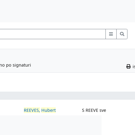
ano po signaturi
i
REEVES,
Hubert
S REEVE sve