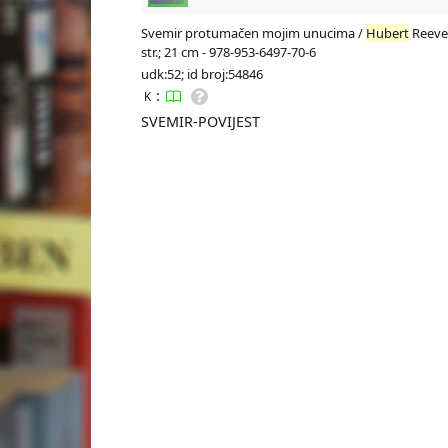
Svemir protumačen mojim unucima /
Hubert
Reeves
str.; 21 cm - 978-953-6497-70-6
udk:52; id broj:54846
:
K
SVEMIR-POVIJEST