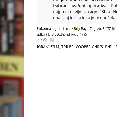
izabrao uvaženi operativac Rob
najpovjerljivije istrage FBI-ja
opasnoj igri, a igra je tek počela.
Pukotina <igrani film> /
Billy
Ray. - Zagreb: BLITZ film
udk:791.43(086.82); id broj:44795
:
K
IGRANI FILM; TRILER; COOPER-CHRIS; PHIL