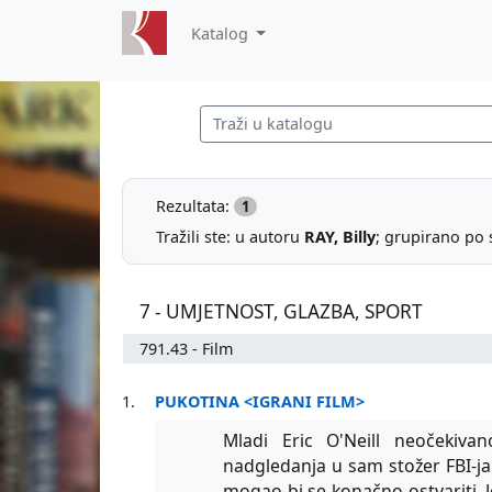
Katalog
Rezultata:
1
Tražili ste: u autoru
RAY, Billy
; grupirano po 
7 - UMJETNOST, GLAZBA, SPORT
791.43 - Film
1.
PUKOTINA <IGRANI FILM>
Mladi Eric O'Neill neočekiv
nadgledanja u sam stožer FBI-j
mogao bi se konačno ostvariti. J