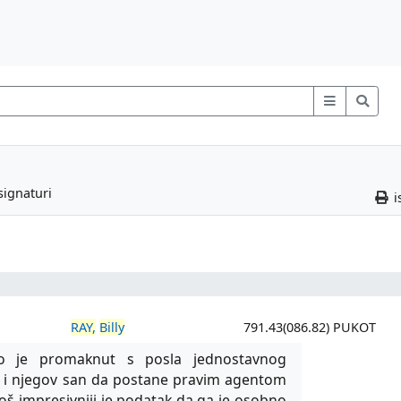
signaturi
i
RAY,
Billy
791.43(086.82) PUKOT
ano je promaknut s posla jednostavnog
a i njegov san da postane pravim agentom
oš impresivniji je podatak da ga je osobno