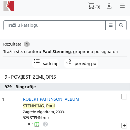
(0)
Rezultata:
1
Tražili ste: u autoru
Paul Stenning
; grupirano po signaturi
sadržaj
poredaj po
9 - POVIJEST, ZEMLJOPIS
929 - Biografije
1.
ROBERT PATTINSON: ALBUM
STENNING
,
Paul
Zagreb: Algoritam, 2009.
929 STENN rob
:
K