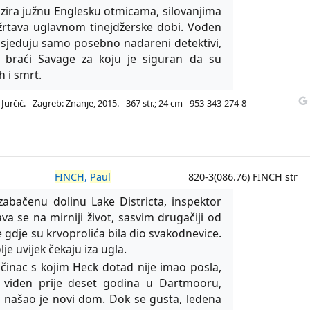
izira južnu Englesku otmicama, silovanjima
 žrtava uglavnom tinejdžerske dobi. Vođen
osjeduju samo posebno nadareni detektivi,
 braći Savage za koju je siguran da su
h i smrt.
rčić. - Zagreb: Znanje, 2015. - 367 str.; 24 cm - 953-343-274-8
FINCH
,
Paul
820-3(086.76) FINCH str
zabačenu dolinu Lake Districta, inspektor
a se na mirniji život, sasvim drugačiji od
ne gdje su krvoprolića bila dio svakodnevice.
e uvijek čekaju iza ugla.
očinac s kojim Heck dotad nije imao posla,
 viđen prije deset godina u Dartmooru,
mrt našao je novi dom. Dok se gusta, ledena