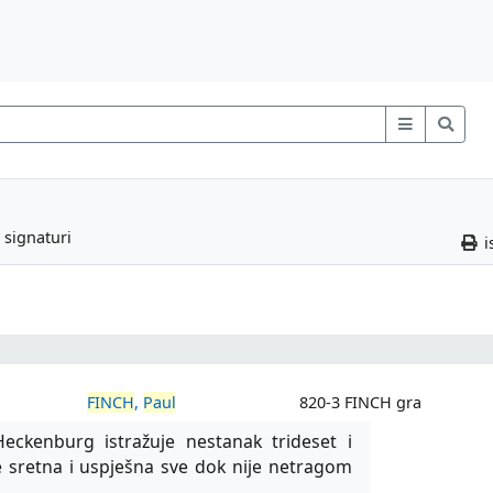
 signaturi
i
FINCH
,
Paul
820-3 FINCH gra
eckenburg istražuje nestanak trideset i
e sretna i uspješna sve dok nije netragom