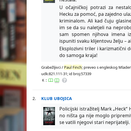
U očajničkoj potrazi za nesta
Hecku za pomoć, pa zajedno ulaz
kriminalom. Ali kad čuju glas
im se da su naletjeli na neproboj
sam spomen njihova imena iza
ispuniti svaku klijentovu želju –
Eksplozivni triler i karizmatični 
do samoga kraja!
Grabežljivci /
Paul
Finch
; preveo s engleskog Mladen J
udk:821.111-31; id broj:57339
:
K
2.
KLUB UBOJICA
Policijski istražitelj Mark „Heck
no ništa ga nije moglo pripremiti
se vatili njegovi stari neprijatelji.