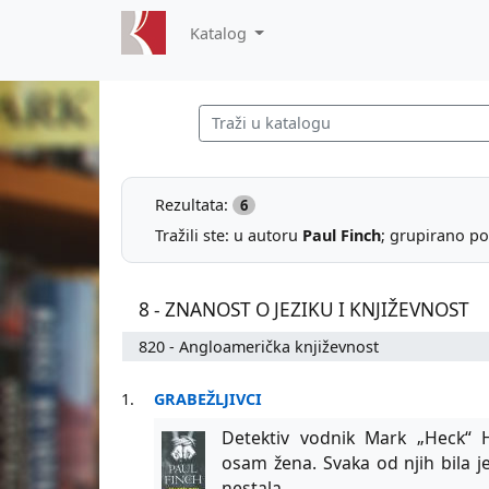
Katalog
Rezultata:
6
Tražili ste: u autoru
Paul Finch
; grupirano po
8 - ZNANOST O JEZIKU I KNJIŽEVNOST
820 - Angloamerička književnost
1.
GRABEŽLJIVCI
Detektiv vodnik Mark „Heck“ H
osam žena. Svaka od njih bila j
nestala.