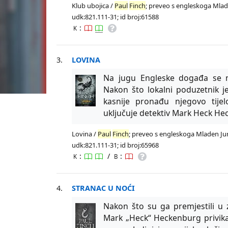
Klub ubojica /
Paul
Finch
; preveo s engleskoga Mladen
udk:821.111-31; id broj:61588
:
K
3.
LOVINA
Na jugu Engleske događa se n
Nakon što lokalni poduzetnik je
kasnije pronađu njegovo tije
uključuje detektiv Mark Heck He
Lovina /
Paul
Finch
; preveo s engleskoga Mladen Jurč
udk:821.111-31; id broj:65968
:
/
:
K
B
4.
STRANAC U NOĆI
Nakon što su ga premjestili u 
Mark „Heck“ Heckenburg privikav