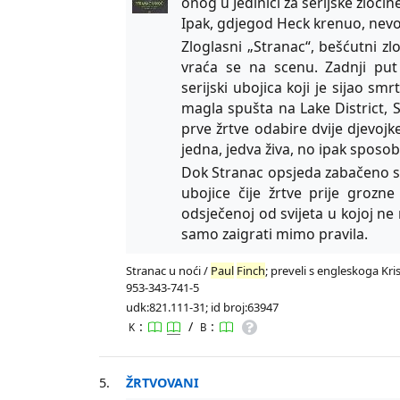
onog u Jedinici za serijske zloči
Ipak, gdjegod Heck krenuo, nevolj
Zloglasni „Stranac“, bešćutni zl
vraća se na scenu. Zadnji put
serijski ubojica koji je sijao s
magla spušta na Lake District, 
prve žrtve odabire dvije djevoj
jedna, jedva živa, no ipak sposo
Dok Stranac opsjeda zabačeno 
ubojice čije žrtve prije grozn
odsječenoj od svijeta u kojoj n
samo zaigrati mimo pravila.
Stranac u noći /
Paul
Finch
; preveli s engleskoga Kris
953-343-741-5
udk:821.111-31; id broj:63947
:
/
:
K
B
5.
ŽRTVOVANI