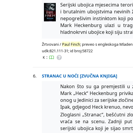
Serijski ubojica mjesecima teror
i brutalnim ubojstvima nevinih
nepogrešivim instinktom koji p
Mark Heckenburg ulazi u trag
hladnokrvni ubojice koji siju stra
Žrtvovani /
Paul
Finch
; preveo s engleskoga Mladen Ju
udk:821.111-31; id broj:58722
:
K
6.
STRANAC U NOĆI [ZVUČNA KNJIGA]
Nakon što su ga premjestili u 
Mark „Heck“ Heckenburg privikav
onog u Jedinici za serijske zloči
Ipak, gdjegod Heck krenuo, nevolj
Zloglasni „Stranac“, bešćutni zl
vraća se na scenu. Zadnji put
serijski ubojica koji je sijao s