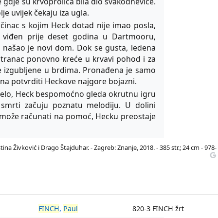
ne gdje su krvoprolića bila dio svakodnevice.
e uvijek čekaju iza ugla.
očinac s kojim Heck dotad nije imao posla,
 viđen prije deset godina u Dartmooru,
mrt našao je novi dom. Dok se gusta, ledena
Stranac ponovno kreće u krvavi pohod i za
ke izgubljene u brdima. Pronađena je samo
bna potvrditi Heckove najgore bojazni.
selo, Heck bespomoćno gleda okrutnu igru
e smrti začuju poznatu melodiju. U dolini
e može računati na pomoć, Hecku preostaje
tina Živković i Drago Štajduhar. - Zagreb: Znanje, 2018. - 385 str.; 24 cm - 978-
FINCH
,
Paul
820-3 FINCH žrt