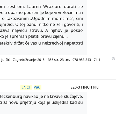
lom sestrom, Lauren Wraxford obrati se
e u opasno podzemlje koje vrvi zločinima i
ine o takozvanim „Ugodnim momcima“, čini
ni zid. O toj bandi nitko ne želi govoriti, i
ziva najveću stravu. A njihov je posao
 ako je spreman platiti pravu cijenu…
detektiv držat će vas u neizrecivoj napetosti
určić. - Zagreb: Znanje; 2015. - 356 str.; 23 cm. - 978-953-343-174-1
FINCH
,
Paul
820-3 FINCH klu
“ Heckenburg navikao je na krvave slučajeve,
 za novu prijetnju koja je uslijedila kad su