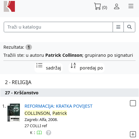
(0)
Rezultata:
1
Tražili ste: u autoru
Patrick Collinson
; grupirano po signaturi
sadržaj
poredaj po
2 - RELIGIJA
27 - Kršćanstvo
1.
REFORMACIJA: KRATKA POVIJEST
COLLINSON
,
Patrick
Zagreb: Alfa, 2008.
27 COLLI ref
:
K