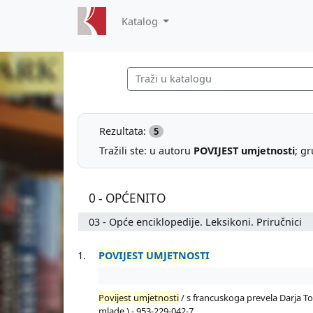
Katalog
Rezultata:
5
Tražili ste: u autoru
POVIJEST umjetnosti
; g
0 - OPĆENITO
03 - Opće enciklopedije. Leksikoni. Priručnici
1.
POVIJEST
UMJETNOSTI
Povijest
umjetnosti
/ s francuskoga prevela Darja Tomi
mlade.) - 953-229-042-7