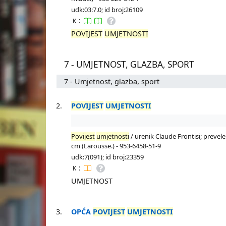
udk:03:7.0; id broj:26109
:
K
POVIJEST
UMJETNOSTI
7 - UMJETNOST, GLAZBA, SPORT
7 - Umjetnost, glazba, sport
2.
POVIJEST
UMJETNOSTI
Povijest
umjetnosti
/ urenik Claude Frontisi; prevele A
cm (Larousse.) - 953-6458-51-9
udk:7(091); id broj:23359
:
K
UMJETNOST
3.
OPĆA
POVIJEST
UMJETNOSTI