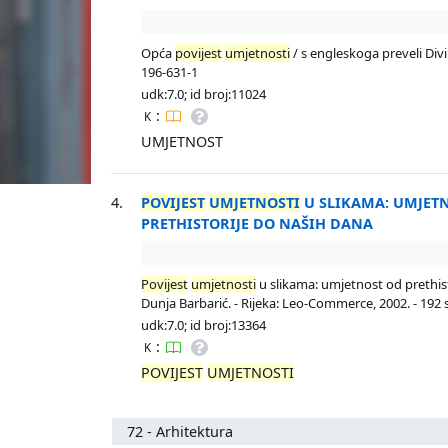
Opća
povijest
umjetnosti
/ s engleskoga preveli Divina
196-631-1
udk:7.0; id broj:11024
:
K
UMJETNOST
4.
POVIJEST
UMJETNOSTI
U SLIKAMA: UMJET
PRETHISTORIJE DO NAŠIH DANA
Povijest
umjetnosti
u slikama: umjetnost od prethist
Dunja Barbarić. - Rijeka: Leo-Commerce, 2002. - 192 str
udk:7.0; id broj:13364
:
K
POVIJEST
UMJETNOSTI
72 - Arhitektura