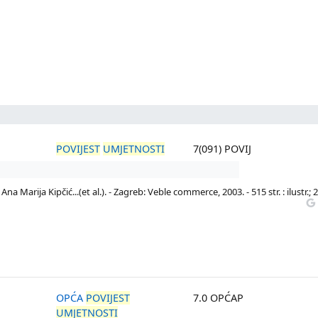
POVIJEST
UMJETNOSTI
7(091) POVIJ
na Marija Kipčić...(et al.). - Zagreb: Veble commerce, 2003. - 515 str. : ilustr.; 
OPĆA
POVIJEST
7.0 OPĆAP
UMJETNOSTI