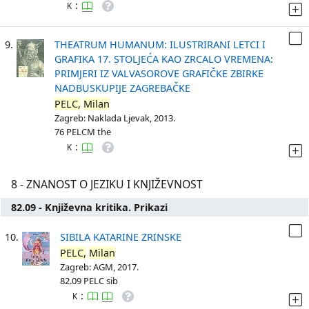
:
K
9.
THEATRUM HUMANUM: ILUSTRIRANI LETCI I
GRAFIKA 17. STOLJEĆA KAO ZRCALO VREMENA:
PRIMJERI IZ VALVASOROVE GRAFIČKE ZBIRKE
NADBUSKUPIJE ZAGREBAČKE
PELC,
Milan
Zagreb: Naklada Ljevak, 2013.
76 PELCM the
:
K
8 - ZNANOST O JEZIKU I KNJIŽEVNOST
82.09 - Književna kritika. Prikazi
10.
SIBILA KATARINE ZRINSKE
PELC,
Milan
Zagreb: AGM, 2017.
82.09 PELC sib
:
K