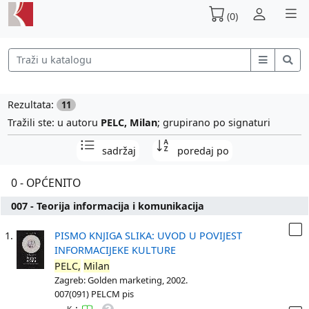
(0)
Rezultata:
11
Tražili ste: u autoru
PELC, Milan
; grupirano po signaturi
sadržaj
poredaj po
0 - OPĆENITO
007 - Teorija informacija i komunikacija
1.
PISMO KNJIGA SLIKA: UVOD U POVIJEST
INFORMACIJEKE KULTURE
PELC,
Milan
Zagreb: Golden marketing, 2002.
007(091) PELCM pis
: