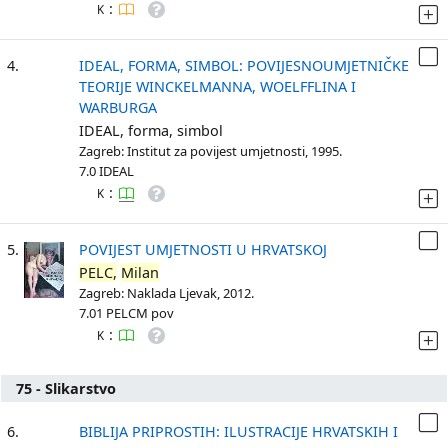
:
K
4.
IDEAL, FORMA, SIMBOL: POVIJESNOUMJETNIČKE
TEORIJE WINCKELMANNA, WOELFFLINA I
WARBURGA
IDEAL, forma, simbol
Zagreb: Institut za povijest umjetnosti, 1995.
7.0 IDEAL
:
K
5.
POVIJEST UMJETNOSTI U HRVATSKOJ
PELC,
Milan
Zagreb: Naklada Ljevak, 2012.
7.01 PELCM pov
:
K
75 - Slikarstvo
6.
BIBLIJA PRIPROSTIH: ILUSTRACIJE HRVATSKIH I