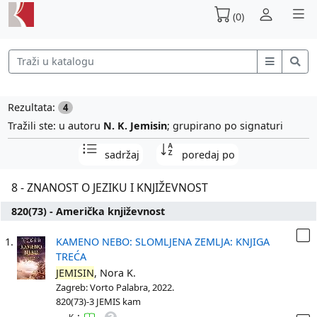
(0)
Rezultata:
4
Tražili ste: u autoru
N. K. Jemisin
; grupirano po signaturi
sadržaj
poredaj po
8 - ZNANOST O JEZIKU I KNJIŽEVNOST
820(73) - Američka književnost
1.
KAMENO NEBO: SLOMLJENA ZEMLJA: KNJIGA
TREĆA
JEMISIN
, Nora K.
Zagreb: Vorto Palabra, 2022.
820(73)-3 JEMIS kam
: