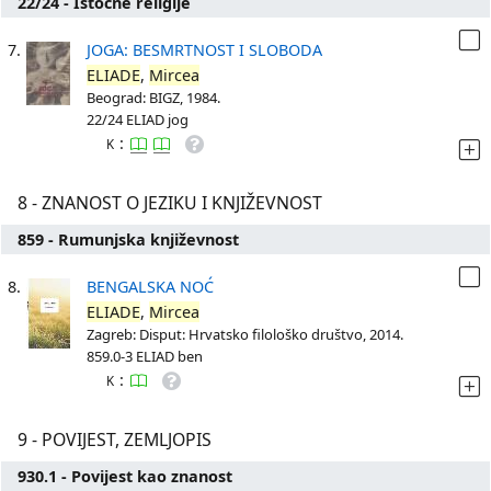
22/24 - Istočne religije
7.
JOGA: BESMRTNOST I SLOBODA
ELIADE
,
Mircea
Beograd: BIGZ, 1984.
22/24 ELIAD jog
:
K
8 - ZNANOST O JEZIKU I KNJIŽEVNOST
859 - Rumunjska književnost
8.
BENGALSKA NOĆ
ELIADE
,
Mircea
Zagreb: Disput: Hrvatsko filološko društvo, 2014.
859.0-3 ELIAD ben
:
K
9 - POVIJEST, ZEMLJOPIS
930.1 - Povijest kao znanost