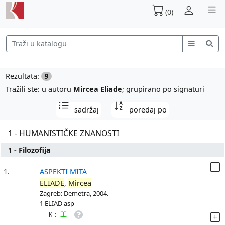
(0)
Rezultata:
9
Tražili ste: u autoru
Mircea Eliade
; grupirano po signaturi
sadržaj
poredaj po
1 - HUMANISTIČKE ZNANOSTI
1 - Filozofija
1.
ASPEKTI MITA
ELIADE
,
Mircea
Zagreb: Demetra, 2004.
1 ELIAD asp
:
K