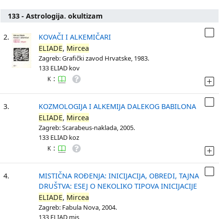
133 - Astrologija. okultizam
2.
KOVAČI I ALKEMIČARI
ELIADE
,
Mircea
Zagreb: Grafički zavod Hrvatske, 1983.
133 ELIAD kov
:
K
3.
KOZMOLOGIJA I ALKEMIJA DALEKOG BABILONA
ELIADE
,
Mircea
Zagreb: Scarabeus-naklada, 2005.
133 ELIAD koz
:
K
4.
MISTIČNA ROĐENJA: INICIJACIJA, OBREDI, TAJNA
DRUŠTVA: ESEJ O NEKOLIKO TIPOVA INICIJACIJE
ELIADE
,
Mircea
Zagreb: Fabula Nova, 2004.
133 ELIAD mis