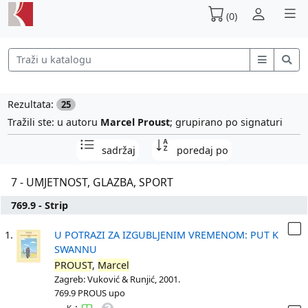
(0)
Rezultata:
25
Tražili ste: u autoru
Marcel Proust
; grupirano po signaturi
sadržaj
poredaj po
7 - UMJETNOST, GLAZBA, SPORT
769.9 - Strip
1.
U POTRAZI ZA IZGUBLJENIM VREMENOM: PUT K
SWANNU
PROUST
,
Marcel
Zagreb: Vuković & Runjić, 2001.
769.9 PROUS upo
: