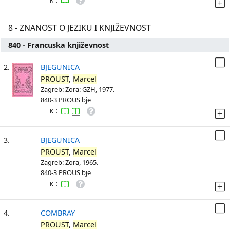
K
8 - ZNANOST O JEZIKU I KNJIŽEVNOST
840 - Francuska književnost
2.
BJEGUNICA
PROUST
,
Marcel
Zagreb: Zora: GZH, 1977.
840-3 PROUS bje
:
K
3.
BJEGUNICA
PROUST
,
Marcel
Zagreb: Zora, 1965.
840-3 PROUS bje
:
K
4.
COMBRAY
PROUST
,
Marcel