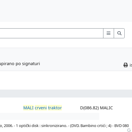
upirano po signaturi
i
MALI
crveni
traktor
D(086.82) MALIC
, 2006. - 1 optički disk : sinkronizirano. - (DVD. Bambino crtići ; 4) - BVD 080