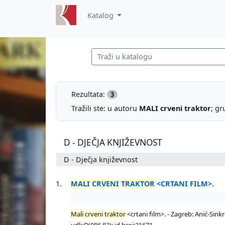
Katalog
Rezultata:
3
Tražili ste: u autoru
MALI crveni traktor
; gr
D - DJEČJA KNJIŽEVNOST
D - Dječja književnost
1.
MALI
CRVENI
TRAKTOR
<CRTANI FILM>.
Mali
crveni
traktor
<crtani film>. - Zagreb: Anić-Sinkro
udk:D(086.82); id broj:31671