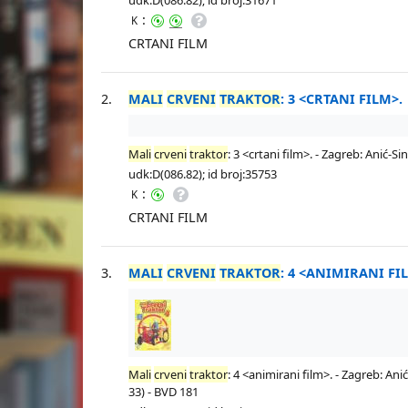
:
K
CRTANI FILM
2.
MALI
CRVENI
TRAKTOR
: 3 <CRTANI FILM>.
Mali
crveni
traktor
: 3 <crtani film>. - Zagreb: Anić-Si
udk:D(086.82); id broj:35753
:
K
CRTANI FILM
3.
MALI
CRVENI
TRAKTOR
: 4 <ANIMIRANI FI
Mali
crveni
traktor
: 4 <animirani film>. - Zagreb: Anić
33) - BVD 181