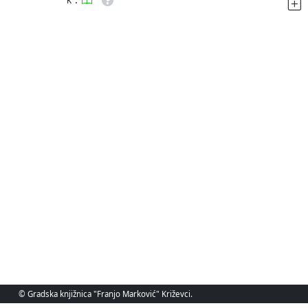
K
© Gradska knjižnica "Franjo Marković" Križevci.