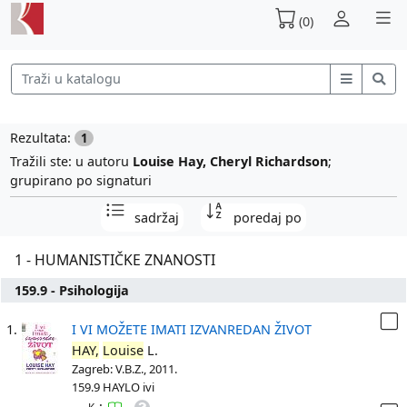
(0)
Rezultata:
1
Tražili ste: u autoru
Louise Hay, Cheryl Richardson
;
grupirano po signaturi
sadržaj
poredaj po
1 - HUMANISTIČKE ZNANOSTI
159.9 - Psihologija
1.
I VI MOŽETE IMATI IZVANREDAN ŽIVOT
HAY,
Louise
L.
Zagreb: V.B.Z., 2011.
159.9 HAYLO ivi
: