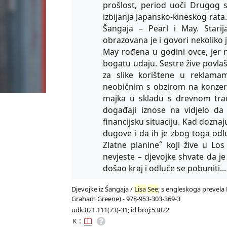
prošlost, period uoči Drugog sv
izbijanja Japansko-kineskog rata
Šangaja – Pearl i May. Starij
obrazovana je i govori nekoliko 
May rođena u godini ovce, jer n
bogatu udaju. Sestre žive povlaš
za slike korištene u reklama
neobičnim s obzirom na konzerva
majka u skladu s drevnom trad
događaji iznose na vidjelo da
financijsku situaciju. Kad dozna
dugove i da ih je zbog toga odl
Zlatne planine˝ koji žive u Lo
nevjeste – djevojke shvate da 
došao kraj i odluče se pobuniti...
Djevojke iz Šangaja /
Lisa
See
; s engleskoga prevela D
Graham Greene) - 978-953-303-369-3
udk:821.111(73)-31; id broj:53822
:
K