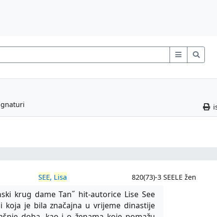
ignaturi
i
SEE
,
Lisa
820(73)-3 SEELE žen
nski krug dame Tan˝ hit-autorice Lise See
koja je bila značajna u vrijeme dinastije
anašnje doba, kao i o ženama koje pomažu