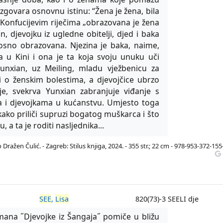
izgovara osnovnu istinu: “Žena je žena, bila
ma Konfucijevim riječima „obrazovana je žena
n, djevojku iz ugledne obitelji, djed i baka
osno obrazovana. Njezina je baka, naime,
ca u Kini i ona je ta koja svoju unuku uči
nxian, uz Meiling, mladu vježbenicu za
či o ženskim bolestima, a djevojčice ubrzo
aje, svekrva Yunxian zabranjuje viđanje s
a i djevojkama u kućanstvu. Umjesto toga
ako priliči supruzi bogatog muškarca i što
, a ta je roditi nasljednika...
Dražen Čulić. - Zagreb: Stilus knjiga, 2024. - 355 str.; 22 cm - 978-953-372-155
SEE
,
Lisa
820(73)-3 SEELI dje
ana ˝Djevojke iz Šangaja˝ pomiče u bližu