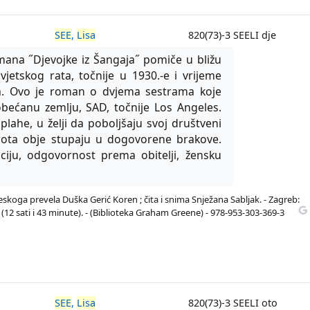
SEE
,
Lisa
820(73)-3 SEELI dje
ana ˝Djevojke iz Šangaja˝ pomiče u bližu
jetskog rata, točnije u 1930.-e i vrijeme
ata. Ovo je roman o dvjema sestrama koje
ećanu zemlju, SAD, točnije Los Angeles.
plahe, u želji da poboljšaju svoj društveni
nkrota obje stupaju u dogovorene brakove.
iciju, odgovornost prema obitelji, žensku
leskoga prevela Duška Gerić Koren ; čita i snima Snježana Sabljak. - Zagreb:
; (12 sati i 43 minute). - (Biblioteka Graham Greene) - 978-953-303-369-3
SEE
,
Lisa
820(73)-3 SEELI oto