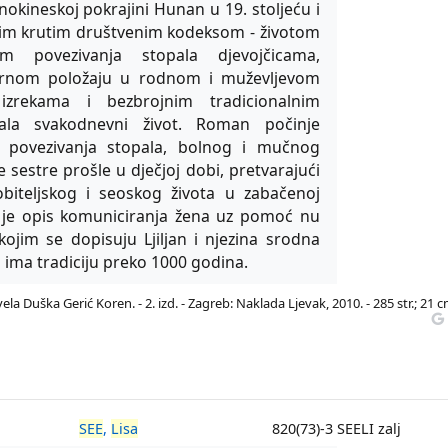
kineskoj pokrajini Hunan u 19. stoljeću i
im krutim društvenim kodeksom - životom
em povezivanja stopala djevojčicama,
ornom položaju u rodnom i muževljevom
zrekama i bezbrojnim tradicionalnim
ala svakodnevni život. Roman počinje
povezivanja stopala, bolnog i mučnog
ne sestre prošle u dječjoj dobi, pretvarajući
biteljskog i seoskog života u zabačenoj
iji je opis komuniciranja žena uz pomoć nu
ojim se dopisuju Ljiljan i njezina srodna
 ima tradiciju preko 1000 godina.
la Duška Gerić Koren. - 2. izd. - Zagreb: Naklada Ljevak, 2010. - 285 str.; 21 c
SEE
,
Lisa
820(73)-3 SEELI zalj