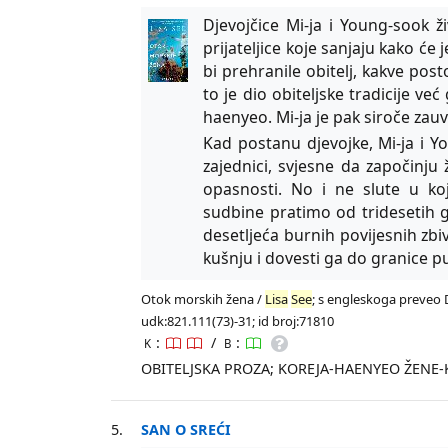
Djevojčice Mi-ja i Young-sook ž
prijateljice koje sanjaju kako ć
bi prehranile obitelj, kakve po
to je dio obiteljske tradicije ve
haenyeo. Mi-ja je pak siroče zauv
Kad postanu djevojke, Mi-ja i Y
zajednici, svjesne da započinju 
opasnosti. No i ne slute u ko
sudbine pratimo od tridesetih g
desetljeća burnih povijesnih zbiv
kušnju i dovesti ga do granice p
Otok morskih žena /
Lisa
See
; s engleskoga preveo Dr
udk:821.111(73)-31; id broj:71810
:
/
:
K
B
OBITELJSKA PROZA; KOREJA-HAENYEO ŽENE-
5.
SAN O SREĆI