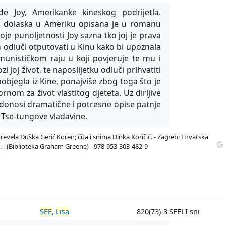
e Joy, Amerikanke kineskog podrijetla.
do dolaska u Ameriku opisana je u romanu
oje punoljetnosti Joy sazna tko joj je prava
odluči otputovati u Kinu kako bi upoznala
munističkom raju u koji povjeruje te mu i
joj život, te naposlijetku odluči prihvatiti
objegla iz Kine, ponajviše zbog toga što je
m za život vlastitog djeteta. Uz dirljive
donosi dramatične i potresne opise patnje
 Tse-tungove vladavine.
revela Duška Gerić Koren; čita i snima Dinka Koričić. - Zagreb: Hrvatska
ati. - (Biblioteka Graham Greene) - 978-953-303-482-9
SEE
,
Lisa
820(73)-3 SEELI sni