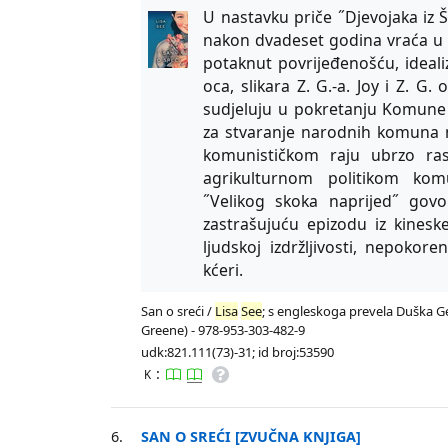
U nastavku priče ˝Djevojaka iz 
nakon dvadeset godina vraća u Ša
potaknut povrijeđenošću, idea
oca, slikara Z. G.-a. Joy i Z. G
sudjeluju u pokretanju Komune
za stvaranje narodnih komuna n
komunističkom raju ubrzo ras
agrikulturnom politikom komu
˝Velikog skoka naprijed˝ govo
zastrašujuću epizodu iz kinesk
ljudskoj izdržljivosti, nepoko
kćeri.
San o sreći /
Lisa
See
; s engleskoga prevela Duška Ger
Greene) - 978-953-303-482-9
udk:821.111(73)-31; id broj:53590
:
K
6.
SAN O SREĆI [ZVUČNA KNJIGA]