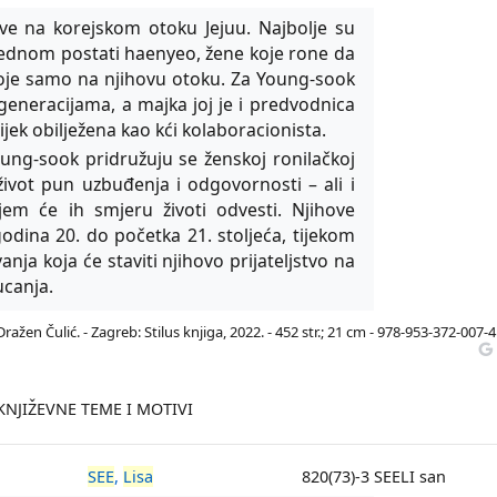
ive na korejskom otoku Jejuu. Najbolje su
e jednom postati haenyeo, žene koje rone da
stoje samo na njihovu otoku. Za Young-sook
ć generacijama, a majka joj je i predvodnica
ijek obilježena kao kći kolaboracionista.
oung-sook pridružuju se ženskoj ronilačkoj
život pun uzbuđenja i odgovornosti – ali i
jem će ih smjeru životi odvesti. Njihove
odina 20. do početka 21. stoljeća, tijekom
anja koja će staviti njihovo prijateljstvo na
ucanja.
ažen Čulić. - Zagreb: Stilus knjiga, 2022. - 452 str.; 21 cm - 978-953-372-007-4
KNJIŽEVNE TEME I MOTIVI
SEE
,
Lisa
820(73)-3 SEELI san