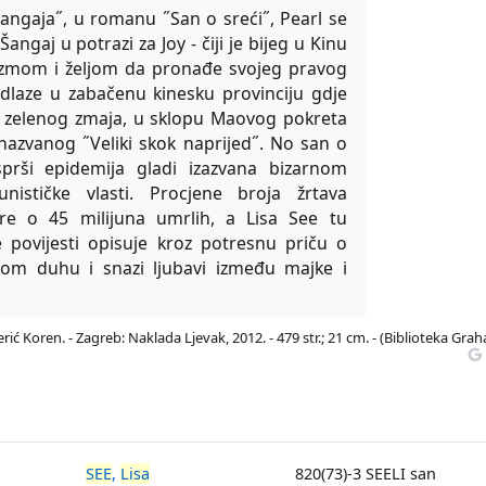
Šangaja˝, u romanu ˝San o sreći˝, Pearl se
ngaj u potrazi za Joy - čiji je bijeg u Kinu
lizmom i željom da pronađe svojeg pravog
. odlaze u zabačenu kinesku provinciju gdje
 zelenog zmaja, u sklopu Maovog pokreta
azvanog ˝Veliki skok naprijed˝. No san o
prši epidemija gladi izazvana bizarnom
nističke vlasti. Procjene broja žrtava
re o 45 milijuna umrlih, a Lisa See tu
e povijesti opisuje kroz potresnu priču o
renom duhu i snazi ljubavi između majke i
ić Koren. - Zagreb: Naklada Ljevak, 2012. - 479 str.; 21 cm. - (Biblioteka Gra
SEE
,
Lisa
820(73)-3 SEELI san