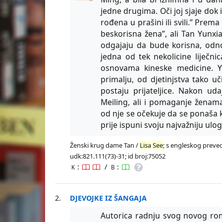
jedne drugima. Oči joj sjaje dok 
rođena u prašini ili svili.” Pre
beskorisna žena”, ali Tan Yunxia
odgajaju da bude korisna, odn
jedna od tek nekolicine liječni
osnovama kineske medicine. Yu
primalju, od djetinjstva tako u
postaju prijateljice. Nakon ud
Meiling, ali i pomaganje ženam
od nje se očekuje da se ponaša k
prije ispuni svoju najvažniju ulogu
Ženski krug dame Tan /
Lisa
See
; s engleskog preveo 
udk:821.111(73)-31; id broj:75052
:
/
:
K
B
2.
DJEVOJKE IZ ŠANGAJA
Autorica radnju svog novog rom