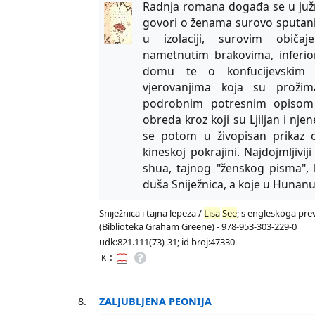
Radnja romana događa se u južno
govori o ženama surovo sputan
u izolaciji, surovim običaj
nametnutim brakovima, inferi
domu te o konfucijevskim i
vjerovanjima koja su prožim
podrobnim potresnim opisom 
obreda kroz koji su Ljiljan i nje
se potom u živopisan prikaz o
kineskoj pokrajini. Najdojmljiv
shua, tajnog "ženskog pisma", k
duša Sniježnica, a koje u Hunanu
Sniježnica i tajna lepeza /
Lisa
See
; s engleskoga preve
(Biblioteka Graham Greene) - 978-953-303-229-0
udk:821.111(73)-31; id broj:47330
:
K
8.
ZALJUBLJENA PEONIJA