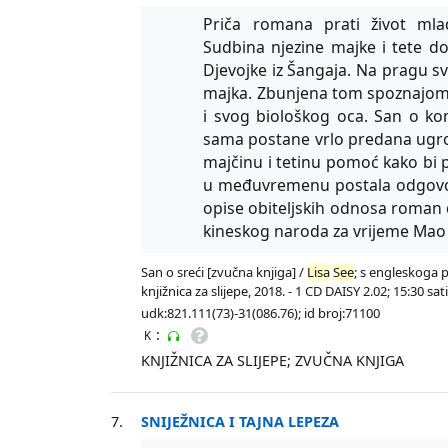
Priča romana prati život mlad
Sudbina njezine majke i tete 
Djevojke iz Šangaja. Na pragu sv
majka. Zbunjena tom spoznajom 
i svog biološkog oca. San o ko
sama postane vrlo predana ugrozi 
majčinu i tetinu pomoć kako bi p
u međuvremenu postala odgovorno
opise obiteljskih odnosa roman 
kineskog naroda za vrijeme Mao
San o sreći [zvučna knjiga] /
Lisa
See
; s engleskoga p
knjižnica za slijepe, 2018. - 1 CD DAISY 2.02; 15:30 s
udk:821.111(73)-31(086.76); id broj:71100
:
K
KNJIŽNICA ZA SLIJEPE; ZVUČNA KNJIGA
7.
SNIJEŽNICA I TAJNA LEPEZA