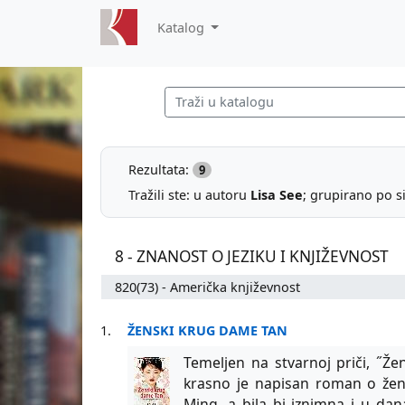
Katalog
Rezultata:
9
Tražili ste: u autoru
Lisa See
; grupirano po s
8 - ZNANOST O JEZIKU I KNJIŽEVNOST
820(73) - Američka književnost
1.
ŽENSKI KRUG DAME TAN
Temeljen na stvarnoj priči, ˝Že
krasno je napisan roman o ženi 
Ming, a bila bi iznimna i u d