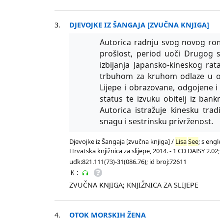
3.
DJEVOJKE IZ ŠANGAJA [ZVUČNA KNJIGA]
Autorica radnju svog novog rom
prošlost, period uoči Drugog sv
izbijanja Japansko-kineskog r
trbuhom za kruhom odlaze u ob
Lijepe i obrazovane, odgojene i 
status te izvuku obitelj iz ba
Autorica istražuje kinesku trad
snagu i sestrinsku privrženost.
Djevojke iz Šangaja [zvučna knjiga] /
Lisa
See
; s eng
Hrvatska knjižnica za slijepe, 2014. - 1 CD DAISY 2.02
udk:821.111(73)-31(086.76); id broj:72611
:
K
ZVUČNA KNJIGA; KNJIŽNICA ZA SLIJEPE
4.
OTOK MORSKIH ŽENA