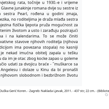
jetskog rata, točnije u 1930.-e i vrijeme
. Glavne junakinje romana dvije su sestre iz
a sestra Pearl, rođena u godini zmaja,
jezika, no roditeljima je draža mlađa sestra
jezina fizička ljepota pruža mogućnost za
tenim životom a usto i zarađuju pozirajući
ma i na kalendarima. To se može činiti
tivne stavove njihovih roditelja (njihova
icijom ima povezana stopala) no kasniji
 je nekad imućna obitelj zapala u tešku
ju da im je otac zbog kocke zapao u goleme
učio udati za dvojicu braće - ˝muškarce sa
s Angelesu i dolaze u Kinu da bi pronašli
je njihovom slobodnom i bezbrižnom životu
uška Gerić Koren. - Zagreb: Naklada Ljevak, 2011. - 437 str.; 22 cm. - (Bibliot