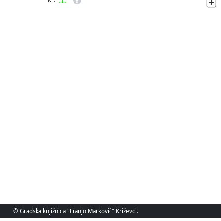
K
© Gradska knjižnica "Franjo Marković" Križevci.