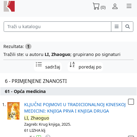
(0)
Rezultata:
1
Tražili ste: u autoru
LI, Zhaoguo
; grupirano po signaturi
sadržaj
poredaj po
6 - PRIMJENJENE ZNANOSTI
61 - Opća medicina
1.
KLJUČNI POJMOVI U TRADICIONALNOJ KINESKOJ
MEDICINI: KNJIGA PRVA I KNJIGA DRUGA
LI,
Zhaoguo
Zagreb: Krug knjiga, 2025.
61 LIZHA klj
: