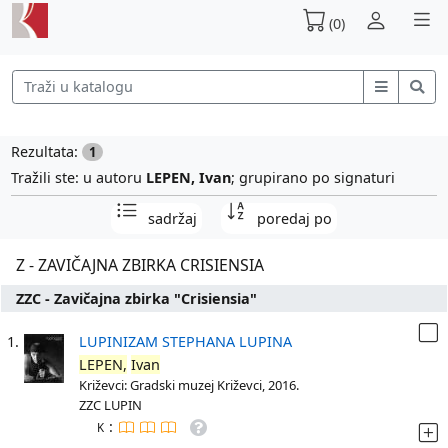
(0)
Rezultata:
1
Tražili ste: u autoru
LEPEN, Ivan
; grupirano po signaturi
sadržaj
poredaj po
Z - ZAVIČAJNA ZBIRKA CRISIENSIA
ZZC - Zavičajna zbirka "Crisiensia"
1.
LUPINIZAM STEPHANA LUPINA
LEPEN,
Ivan
Križevci: Gradski muzej Križevci, 2016.
ZZC LUPIN
:
K