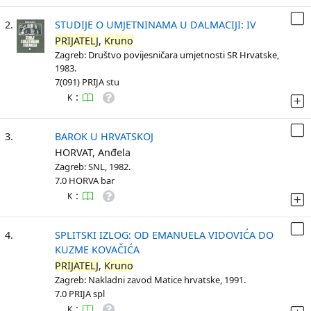
2.
STUDIJE O UMJETNINAMA U DALMACIJI: IV
PRIJATELJ
,
Kruno
Zagreb: Društvo povijesničara umjetnosti SR Hrvatske,
1983.
7(091) PRIJA stu
:
K
3.
BAROK U HRVATSKOJ
HORVAT, Anđela
Zagreb: SNL, 1982.
7.0 HORVA bar
:
K
4.
SPLITSKI IZLOG: OD EMANUELA VIDOVIĆA DO
KUZME KOVAČIĆA
PRIJATELJ
,
Kruno
Zagreb: Nakladni zavod Matice hrvatske, 1991.
7.0 PRIJA spl
:
K