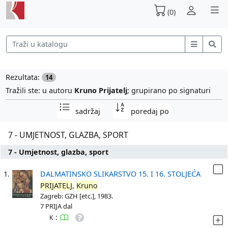
(0)
Rezultata:
14
Tražili ste: u autoru
Kruno Prijatelj
; grupirano po signaturi
sadržaj
poredaj po
7 - UMJETNOST, GLAZBA, SPORT
7 - Umjetnost, glazba, sport
1.
DALMATINSKO SLIKARSTVO 15. I 16. STOLJEĆA
PRIJATELJ
,
Kruno
Zagreb: GZH [etc.], 1983.
7 PRIJA dal
:
K