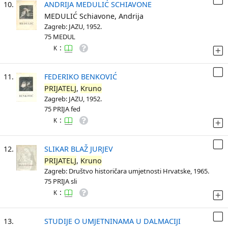
10.
ANDRIJA MEDULIĆ SCHIAVONE
MEDULIĆ Schiavone, Andrija
Zagreb: JAZU, 1952.
75 MEDUL
:
K
11.
FEDERIKO BENKOVIĆ
PRIJATELJ
,
Kruno
Zagreb: JAZU, 1952.
75 PRIJA fed
:
K
12.
SLIKAR BLAŽ JURJEV
PRIJATELJ
,
Kruno
Zagreb: Društvo historičara umjetnosti Hrvatske, 1965.
75 PRIJA sli
:
K
13.
STUDIJE O UMJETNINAMA U DALMACIJI