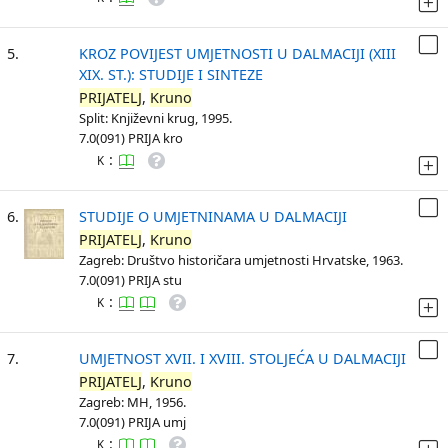
5.
KROZ POVIJEST UMJETNOSTI U DALMACIJI (XIII
XIX. ST.): STUDIJE I SINTEZE
PRIJATELJ
,
Kruno
Split: Književni krug, 1995.
7.0(091) PRIJA kro
:
K
6.
STUDIJE O UMJETNINAMA U DALMACIJI
PRIJATELJ
,
Kruno
Zagreb: Društvo historičara umjetnosti Hrvatske, 1963.
7.0(091) PRIJA stu
:
K
7.
UMJETNOST XVII. I XVIII. STOLJEĆA U DALMACIJI
PRIJATELJ
,
Kruno
Zagreb: MH, 1956.
7.0(091) PRIJA umj
:
K