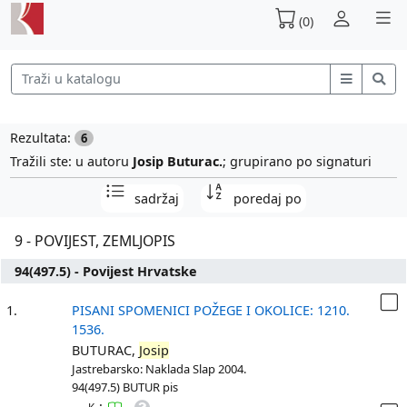
(0)
Rezultata:
6
Tražili ste: u autoru
Josip Buturac.
; grupirano po signaturi
sadržaj
poredaj po
9 - POVIJEST, ZEMLJOPIS
94(497.5) - Povijest Hrvatske
1.
PISANI SPOMENICI POŽEGE I OKOLICE: 1210.
1536.
BUTURAC,
Josip
Jastrebarsko: Naklada Slap 2004.
94(497.5) BUTUR pis
: