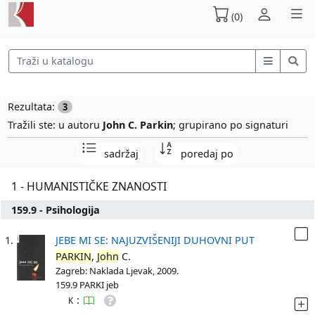
(0)
Rezultata:
3
Tražili ste: u autoru
John C. Parkin
; grupirano po signaturi
sadržaj
poredaj po
1 - HUMANISTIČKE ZNANOSTI
159.9 - Psihologija
1.
JEBE MI SE: NAJUZVIŠENIJI DUHOVNI PUT
PARKIN
,
John
C.
Zagreb: Naklada Ljevak, 2009.
159.9 PARKI jeb
:
K