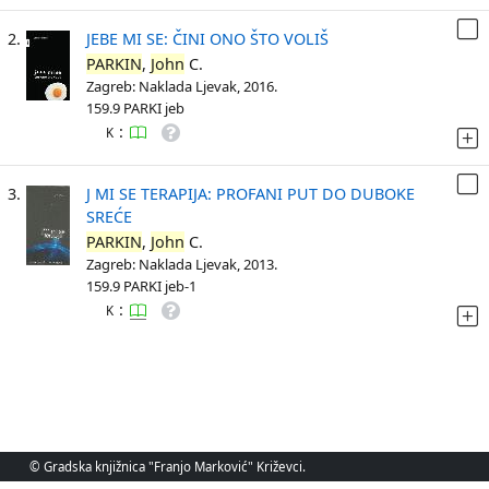
2.
JEBE MI SE: ČINI ONO ŠTO VOLIŠ
PARKIN
,
John
C.
Zagreb: Naklada Ljevak, 2016.
159.9 PARKI jeb
:
K
3.
J MI SE TERAPIJA: PROFANI PUT DO DUBOKE
SREĆE
PARKIN
,
John
C.
Zagreb: Naklada Ljevak, 2013.
159.9 PARKI jeb-1
:
K
© Gradska knjižnica "Franjo Marković" Križevci.