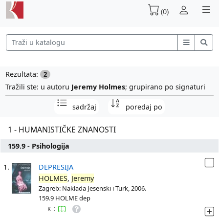
(0)
Rezultata:
2
Tražili ste: u autoru
Jeremy Holmes
; grupirano po signaturi
sadržaj
poredaj po
1 - HUMANISTIČKE ZNANOSTI
159.9 - Psihologija
1.
DEPRESIJA
HOLMES
,
Jeremy
Zagreb: Naklada Jesenski i Turk, 2006.
159.9 HOLME dep
:
K