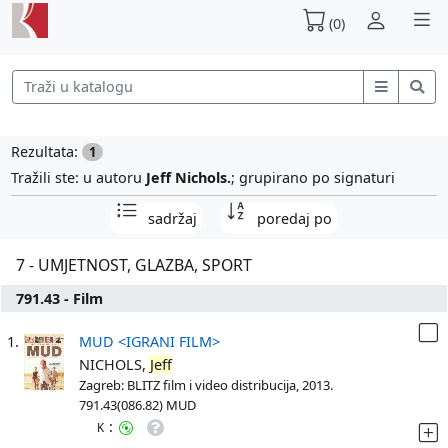
(0)
Rezultata:
1
Tražili ste: u autoru
Jeff Nichols.
; grupirano po signaturi
sadržaj
poredaj po
7 - UMJETNOST, GLAZBA, SPORT
791.43 - Film
1.
MUD <IGRANI FILM>
NICHOLS,
Jeff
Zagreb: BLITZ film i video distribucija, 2013.
791.43(086.82) MUD
:
K