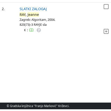
2.
SLATKI ZALOGAJ
RAY
,
Jeanne
Zagreb: Algoritam, 2004.
820(73)-3 RAYJE sla
:
K
© Gradska knjižnica "Franjo Marković" Križevci.