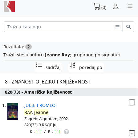
(0)
Rezultata:
2
Tražili ste: u autoru
Jeanne Ray
; grupirano po signaturi
sadržaj
poredaj po
8 - ZNANOST O JEZIKU I KNJIŽEVNOST
820(73) - Američka književnost
1.
JULIE I ROMEO
RAY
,
Jeanne
Zagreb: Algoritam, 2002.
820(73)-3 RAYJE jul
:
/
:
K
B