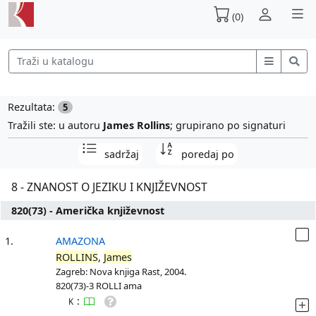
(0)
Rezultata:
5
Tražili ste: u autoru
James Rollins
; grupirano po signaturi
sadržaj
poredaj po
8 - ZNANOST O JEZIKU I KNJIŽEVNOST
820(73) - Američka književnost
1.
AMAZONA
ROLLINS
,
James
Zagreb: Nova knjiga Rast, 2004.
820(73)-3 ROLLI ama
:
K