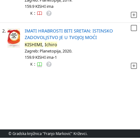
Zagreb: Planetopija, 2019.
159.9 KISHI ima
:
K
2.
IMATI HRABROSTI BITI SRETAN: ISTINSKO
ZADOVOLJSTVO JE U TVOJOJ MOĆI
KISHIMI
,
Ichiro
Zagreb: Planetopija, 2020.
159.9 KISHI ima-1
:
K
© Gradska knjižnica "Franjo Marković" Križevci.