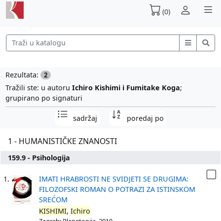
(0)
Rezultata:
2
Tražili ste: u autoru
Ichiro Kishimi i Fumitake Koga
;
grupirano po signaturi
sadržaj
poredaj po
1 - HUMANISTIČKE ZNANOSTI
159.9 - Psihologija
1.
IMATI HRABROSTI NE SVIDJETI SE DRUGIMA:
FILOZOFSKI ROMAN O POTRAZI ZA ISTINSKOM
SREĆOM
KISHIMI
,
Ichiro