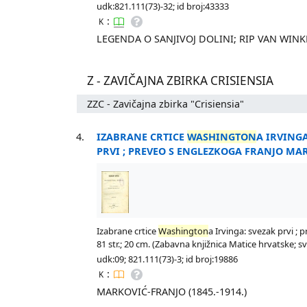
udk:821.111(73)-32; id broj:43333
:
K
LEGENDA O SANJIVOJ DOLINI; RIP VAN WINK
Z - ZAVIČAJNA ZBIRKA CRISIENSIA
ZZC - Zavičajna zbirka "Crisiensia"
4.
IZABRANE CRTICE
WASHINGTON
A IRVINGA
PRVI ; PREVEO S ENGLEZKOGA FRANJO MA
Izabrane crtice
Washington
a Irvinga: svezak prvi ;
81 str.; 20 cm. (Zabavna knjižnica Matice hrvatske; sv.
udk:09; 821.111(73)-3; id broj:19886
:
K
MARKOVIĆ-FRANJO (1845.-1914.)