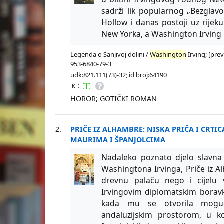
sadrži lik popularnog „Bezglavo
Hollow i danas postoji uz rije
New Yorka, a Washington Irving
Legenda o Sanjivoj dolini /
Washington
Irving; [prev
953-6840-79-3
udk:821.111(73)-32; id broj:64190
:
K
HOROR; GOTIČKI ROMAN
2.
PRIČE IZ ALHAMBRE: NISKA PRIČA I CRTIC
MAURIMA I ŠPANJOLCIMA
Nadaleko poznato djelo slavna 
Washingtona Irvinga, Priče iz A
drevnu palaču nego i cijelu 
Irvingovim diplomatskim boravko
kada mu se otvorila mogućn
andaluzijskim prostorom, u k