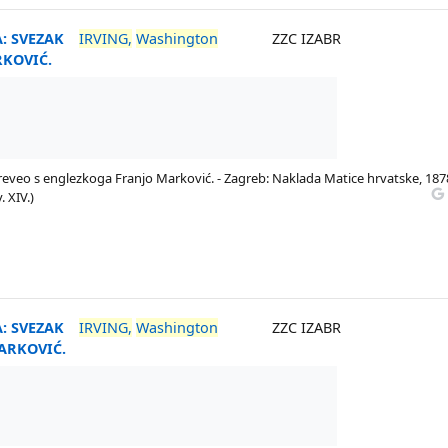
: SVEZAK
IRVING,
Washington
ZZC IZABR
RKOVIĆ.
 preveo s englezkoga Franjo Marković. - Zagreb: Naklada Matice hrvatske, 1878
. XIV.)
: SVEZAK
IRVING,
Washington
ZZC IZABR
ARKOVIĆ.