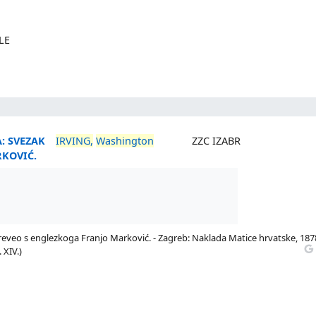
LE
: SVEZAK
IRVING,
Washington
ZZC IZABR
RKOVIĆ.
 preveo s englezkoga Franjo Marković. - Zagreb: Naklada Matice hrvatske, 1878
 XIV.)