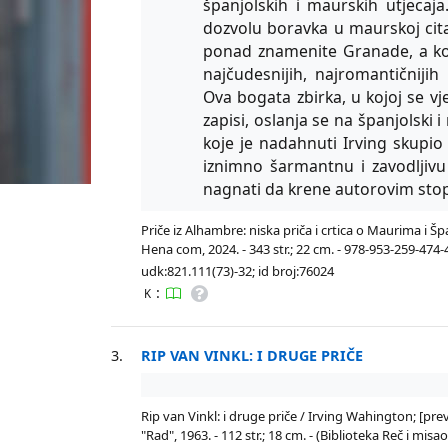
španjolskih i maurskih utjecaja
dozvolu boravka u maurskoj citad
ponad znamenite Granade, a ko
najčudesnijih, najromantičnijih 
Ova bogata zbirka, u kojoj se vje
zapisi, oslanja se na španjolski i
koje je nadahnuti Irving skupio
iznimno šarmantnu i zavodljivu
nagnati da krene autorovim st
Priče iz Alhambre: niska priča i crtica o Maurima i Š
Hena com, 2024. - 343 str.; 22 cm. - 978-953-259-474-
udk:821.111(73)-32; id broj:76024
:
K
3.
RIP VAN VINKL: I DRUGE PRIČE
Rip van Vinkl: i druge priče / Irving Wahington; [prev
"Rad", 1963. - 112 str.; 18 cm. - (Biblioteka Reč i misao 