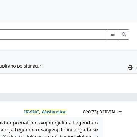
rupirano po signaturi
i
IRVING,
Washington
820(73)-3 IRVIN leg
ostao poznat po svojim djelima Legenda o
. Radnja Legende o Sanjivoj dolini događa se
 Yorka, na lokaciji zvano Sleepy Hollow, a