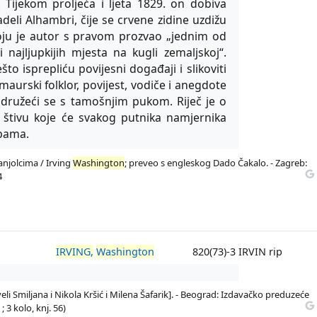
. Tijekom proljeća i ljeta 1829. on dobiva
eli Alhambri, čije se crvene zidine uzdižu
ju je autor s pravom prozvao „jednim od
i najljupkijih mjesta na kugli zemaljskoj“.
što isprepliću povijesni događaji i slikoviti
 maurski folklor, povijest, vodiče i anegdote
 družeći se s tamošnjim pukom. Riječ je o
 štivu koje će svakog putnika namjernika
opama.
panjolcima / Irving
Washington
; preveo s engleskog Dado Čakalo. - Zagreb:
4
IRVING,
Washington
820(73)-3 IRVIN rip
eli Smiljana i Nikola Kršić i Milena Šafarik]. - Beograd: Izdavačko preduzeće
; 3 kolo, knj. 56)