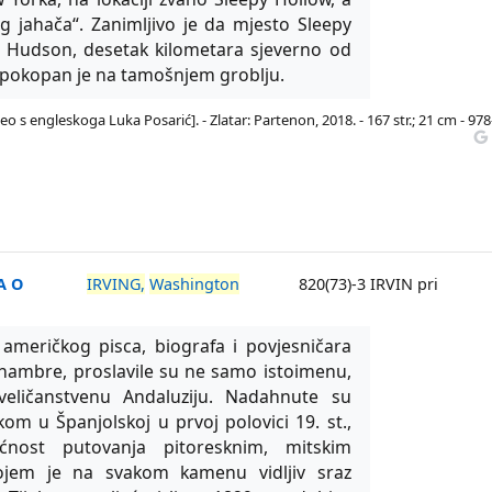
g jahača“. Zanimljivo je da mjesto Sleepy
ku Hudson, desetak kilometara sjeverno od
 pokopan je na tamošnjem groblju.
eo s engleskoga Luka Posarić]. - Zlatar: Partenon, 2018. - 167 str.; 21 cm - 978
A O
IRVING,
Washington
820(73)-3 IRVIN pri
američkog pisca, biografa i povjesničara
lhambre, proslavile su ne samo istoimenu,
veličanstvenu Andaluziju. Nadahnute su
m u Španjolskoj u prvoj polovici 19. st.,
ost putovanja pitoresknim, mitskim
ojem je na svakom kamenu vidljiv sraz