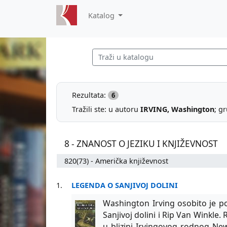
Katalog
Rezultata:
6
Tražili ste: u autoru
IRVING, Washington
; g
8 - ZNANOST O JEZIKU I KNJIŽEVNOST
820(73) - Američka književnost
1.
LEGENDA O SANJIVOJ DOLINI
Washington Irving osobito je p
Sanjivoj dolini i Rip Van Winkle
u blizini Irvingovog rodnog New