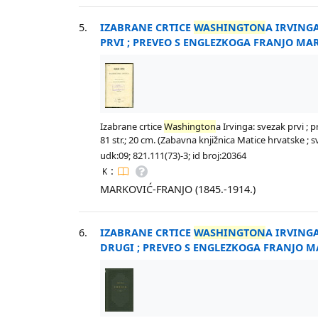
5.
IZABRANE CRTICE
WASHINGTON
A IRVINGA
PRVI ; PREVEO S ENGLEZKOGA FRANJO MA
Izabrane crtice
Washington
a Irvinga: svezak prvi ;
81 str.; 20 cm. (Zabavna knjižnica Matice hrvatske ; sv
udk:09; 821.111(73)-3; id broj:20364
:
K
MARKOVIĆ-FRANJO (1845.-1914.)
6.
IZABRANE CRTICE
WASHINGTON
A IRVINGA
DRUGI ; PREVEO S ENGLEZKOGA FRANJO M