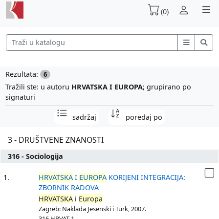
(0)
Rezultata:
6
Tražili ste: u autoru
HRVATSKA I EUROPA
; grupirano po
signaturi
sadržaj
poredaj po
3 - DRUŠTVENE ZNANOSTI
316 - Sociologija
1.
HRVATSKA
I
EUROPA
KORIJENI INTEGRACIJA:
ZBORNIK RADOVA
HRVATSKA
i
Europa
Zagreb: Naklada Jesenski i Turk, 2007.
316 HRVAT-1