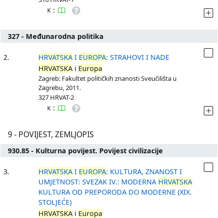
:
K
327 - Međunarodna politika
2.
HRVATSKA
I
EUROPA
: STRAHOVI I NADE
HRVATSKA
i
Europa
Zagreb: Fakultet političkih znanosti Sveučilišta u
Zagrebu, 2011.
327 HRVAT-2
:
K
9 - POVIJEST, ZEMLJOPIS
930.85 - Kulturna povijest. Povijest civilizacije
3.
HRVATSKA
I
EUROPA
: KULTURA, ZNANOST I
UMJETNOST: SVEZAK IV.: MODERNA
HRVATSKA
KULTURA OD PREPORODA DO MODERNE (XIX.
STOLJEĆE)
HRVATSKA
i
Europa