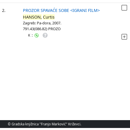
2.
PROZOR SPAVAĆE SOBE <IGRANI FILM>
HANSON,
Curtis
Zagreb: Pa-dora, 2007.
791.43(086.82) PROZO
:
K
© Gradska knjižnica "Franjo Marković" Križevci.