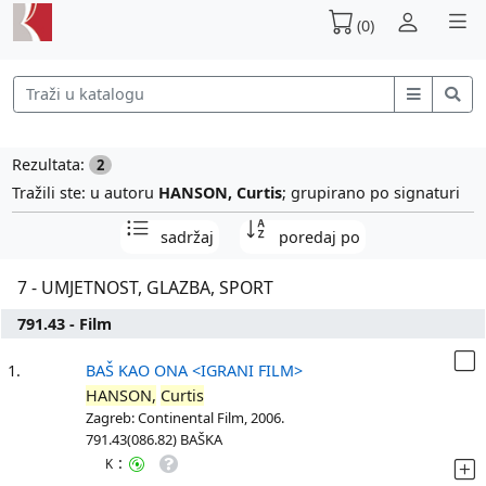
(0)
Rezultata:
2
Tražili ste: u autoru
HANSON, Curtis
; grupirano po signaturi
sadržaj
poredaj po
7 - UMJETNOST, GLAZBA, SPORT
791.43 - Film
1.
BAŠ KAO ONA <IGRANI FILM>
HANSON,
Curtis
Zagreb: Continental Film, 2006.
791.43(086.82) BAŠKA
:
K