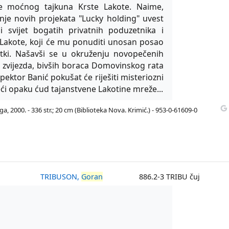
e moćnog tajkuna Krste Lakote. Naime,
anje novih projekata "Lucky holding" uvest
 svijet bogatih privatnih poduzetnika i
Lakote, koji će mu ponuditi unosan posao
rtki. Našavši se u okruženju novopečenih
 zvijezda, bivših boraca Domovinskog rata
spektor Banić pokušat će riješiti misteriozni
eći opaku ćud tajanstvene Lakotine mreže...
ga, 2000. - 336 str.; 20 cm (Biblioteka Nova. Krimić.) - 953-0-61609-0
TRIBUSON,
Goran
886.2-3 TRIBU čuj