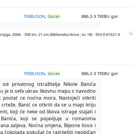
TRIBUSON,
Goran
886.2-3 TRIBU gor
njiga, 2004. - 358 str.; 21 cm (Biblioteka Nova ; sv. 18) - 953-0-61621-X
TRIBUSON,
Goran
886.2-3 TRIBU gor
 od privatnog istražitelja Nikole Banića
mu je iz sefa ukrao likovnu mapu s navodno
t postat ce noćna mora. Nastojeći otkriti
crteže, Banić ce otkriti da se u mapi kriju
ti, koji će neke od likova istrage stajati i
ole Banića, koji se pojavljuje u romanima
rana zaljeva, Noćna smjena, Bijesne lisice i
a čokolada pokušat će razriješiti neobičan