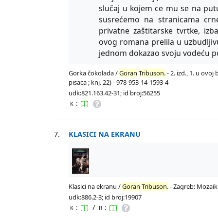
slučaj u kojem ce mu se na putu 
susrećemo na stranicama crne k
privatne zaštitarske tvrtke, izb
ovog romana prelila u uzbudljivu
jednom dokazao svoju vodeću po
Gorka čokolada /
Goran
Tribuson.
- 2. izd., 1. u ovoj
pisaca ; knj. 22) - 978-953-14-1593-4
udk:821.163.42-31; id broj:56255
:
K
7.
KLASICI NA EKRANU
Klasici na ekranu /
Goran
Tribuson.
- Zagreb: Mozaik k
udk:886.2-3; id broj:19907
:
/
:
K
B