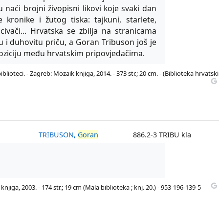
naći brojni živopisni likovi koje svaki dan
ronike i žutog tiska: tajkuni, starlete,
acivači... Hrvatska se zbilja na stranicama
 i duhovitu priču, a Goran Tribuson još je
ziciju među hrvatskim pripovjedačima.
 biblioteci. - Zagreb: Mozaik knjiga, 2014. - 373 str.; 20 cm. - (Biblioteka hrvatsk
TRIBUSON,
Goran
886.2-3 TRIBU kla
njiga, 2003. - 174 str.; 19 cm (Mala biblioteka ; knj. 20.) - 953-196-139-5