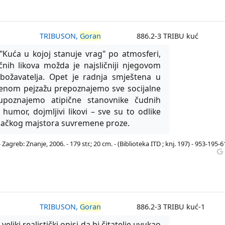
TRIBUSON,
Goran
886.2-3 TRIBU kuć
Kuća u kojoj stanuje vrag" po atmosferi,
nih likova možda je najsličniji njegovom
obožavatelja. Opet je radnja smještena u
uštenom pejzažu prepoznajemo sve socijalne
poznajemo atipične stanovnike čudnih
i humor, dojmljivi likovi – sve su to odlike
ačkog majstora suvremene proze.
 Zagreb: Znanje, 2006. - 179 str.; 20 cm. - (Biblioteka ITD ; knj. 197) - 953-195-6
TRIBUSON,
Goran
886.2-3 TRIBU kuć-1
liki realistički opisi da bi čitatelje uvukao