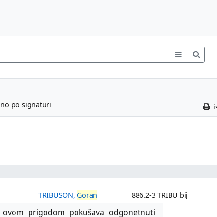
ano po signaturi
i
TRIBUSON,
Goran
886.2-3 TRIBU bij
anić ovom prigodom pokušava odgonetnuti