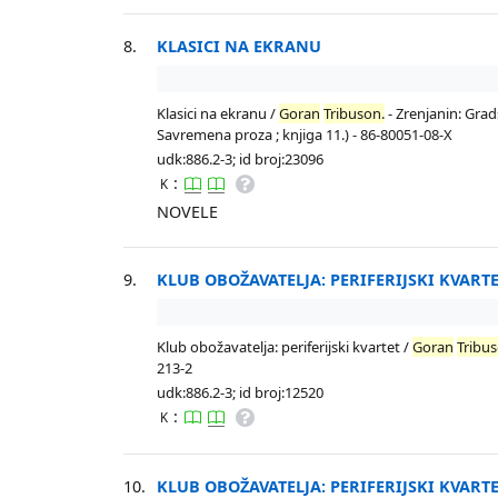
8.
KLASICI NA EKRANU
Klasici na ekranu /
Goran
Tribuson.
- Zrenjanin: Grad
Savremena proza ; knjiga 11.) - 86-80051-08-X
udk:886.2-3; id broj:23096
:
K
NOVELE
9.
KLUB OBOŽAVATELJA: PERIFERIJSKI KVART
Klub obožavatelja: periferijski kvartet /
Goran
Tribus
213-2
udk:886.2-3; id broj:12520
:
K
10.
KLUB OBOŽAVATELJA: PERIFERIJSKI KVART