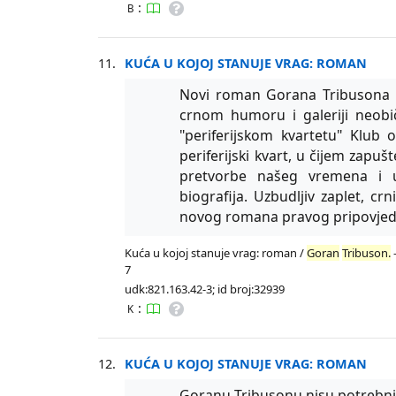
:
B
11.
KUĆA U KOJOJ STANUJE VRAG: ROMAN
Novi roman Gorana Tribusona "
crnom humoru i galeriji neobič
"periferijskom kvartetu" Klub 
periferijski kvart, u čijem zap
pretvorbe našeg vremena i u
biografija. Uzbudljiv zaplet, crn
novog romana pravog pripovjed
Kuća u kojoj stanuje vrag: roman /
Goran
Tribuson.
-
7
udk:821.163.42-3; id broj:32939
:
K
12.
KUĆA U KOJOJ STANUJE VRAG: ROMAN
Goranu Tribusonu nisu potrebni ve