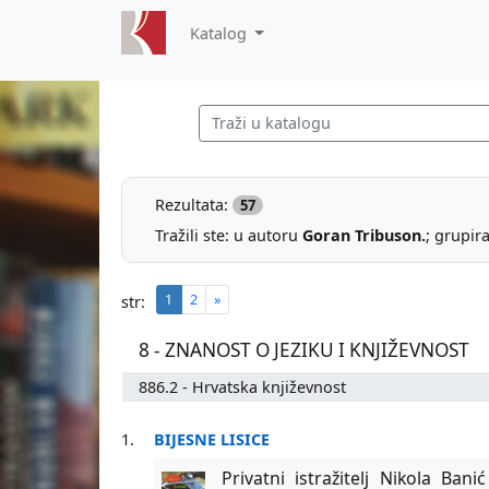
Katalog
Rezultata:
57
Tražili ste: u autoru
Goran Tribuson.
; grupir
1
2
»
str:
8 - ZNANOST O JEZIKU I KNJIŽEVNOST
886.2 - Hrvatska književnost
1.
BIJESNE LISICE
Privatni istražitelj Nikola B