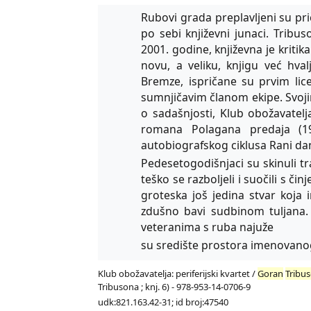
Rubovi grada preplavljeni su pr
po sebi književni junaci. Tribus
2001. godine, književna je kritika
novu, a veliku, knjigu već hval
Bremze, ispričane su prvim li
sumnjičavim članom ekipe. Svo
o sadašnjosti, Klub obožavatelj
romana Polagana predaja (198
autobiografskog ciklusa Rani dani 
Pedesetogodišnjaci su skinuli tr
teško se razboljeli i suočili s či
groteska još jedina stvar koja i
zdušno bavi sudbinom tuljana. 
veteranima s ruba najuže
su središte prostora imenovano
Klub obožavatelja: periferijski kvartet /
Goran
Tribus
Tribusona ; knj. 6) - 978-953-14-0706-9
udk:821.163.42-31; id broj:47540