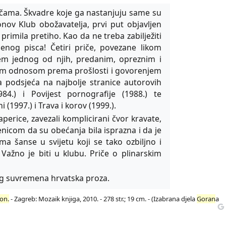
ičama. Škvadre koje ga nastanjuju same su
onov Klub obožavatelja, prvi put objavljen
 primila pretiho. Kao da ne treba zabilježiti
jenog pisca! Četiri priče, povezane likom
cem jednog od njih, predanim, opreznim i
jim odnosom prema prošlosti i govorenjem
a podsjeća na najbolje stranice autorovih
4.) i Povijest pornografije (1988.) te
(1997.) i Trava i korov (1999.).
aperice, zavezali komplicirani čvor kravate,
njenicom da su obećanja bila isprazna i da je
ma šanse u svijetu koji se tako ozbiljno i
Važno je biti u klubu. Priče o plinarskim
g suvremena hrvatska proza.
on.
- Zagreb: Mozaik knjiga, 2010. - 278 str.; 19 cm. - (Izabrana djela
Goran
a