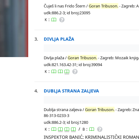
Čuješ li nas Frido Štern /
Goran
Tribuson.
- Zagreb: A
udk:886.2-3; id broj:23095
:
K
3.
DIVLJA PLAŽA
Divlja plaža /
Goran
Tribuson.
- Zagreb: Mozaik knjiga,
udk:821.163.42-31; id broj:39094
:
K
4.
DUBLJA STRANA ZALJEVA
Dublja strana zaljeva /
Goran
Tribuson.
- Zagreb: Znan
86-313-0233-3
udk:886.2-3; id broj:1280
:
/
:
K
B
INSPEKTOR BANIĆ; KRIMINALISTIČKI ROMA