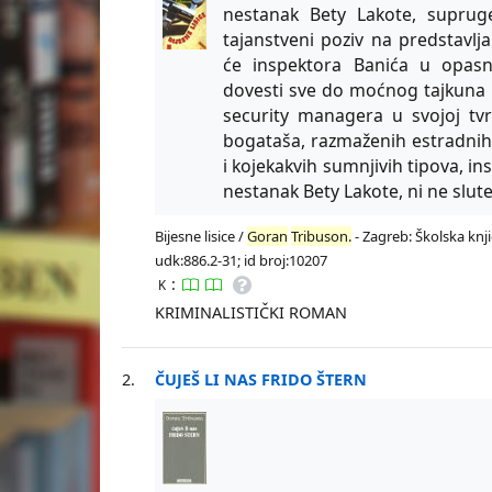
nestanak Bety Lakote, suprug
tajanstveni poziv na predstavlj
će inspektora Banića u opasni
dovesti sve do moćnog tajkuna 
security managera u svojoj tv
bogataša, razmaženih estradnih
i kojekakvih sumnjivih tipova, in
nestanak Bety Lakote, ni ne slut
Bijesne lisice /
Goran
Tribuson.
- Zagreb: Školska knji
udk:886.2-31; id broj:10207
:
K
KRIMINALISTIČKI ROMAN
2.
ČUJEŠ LI NAS FRIDO ŠTERN