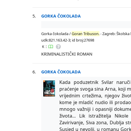
5.
GORKA ČOKOLADA
Gorka čokolada /
Goran
Tribuson.
- Zagreb: Školska k
udk:821.163.42-3; id broj:27698
:
K
KRIMINALISTIČKI ROMAN
6.
GORKA ČOKOLADA
Kada poduzetnik Svilar naruči
praćenje svoga sina Arna, koji 
vrijednim crtežima, njegov živo
kome je mladić nudio ili prodao 
mnogo važniji i opasniji dokumen
života... Lik istražitelja Nik
Zavirivanje, Siva zona, Dublja st
Susjed u nevolji, u romanu Gork