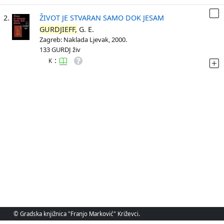
2.
ŽIVOT JE STVARAN SAMO DOK JESAM
GURDJIEFF,
G. E.
Zagreb: Naklada Ljevak, 2000.
133 GURDJ živ
:
K
© Gradska knjižnica "Franjo Marković" Križevci.