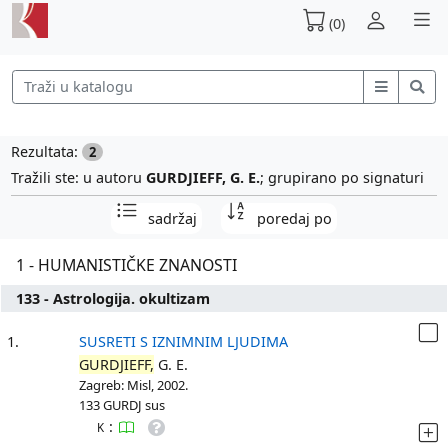
(0)
Rezultata:
2
Tražili ste: u autoru
GURDJIEFF, G. E.
; grupirano po signaturi
sadržaj
poredaj po
1 - HUMANISTIČKE ZNANOSTI
133 - Astrologija. okultizam
1.
SUSRETI S IZNIMNIM LJUDIMA
GURDJIEFF,
G. E.
Zagreb: Misl, 2002.
133 GURDJ sus
:
K