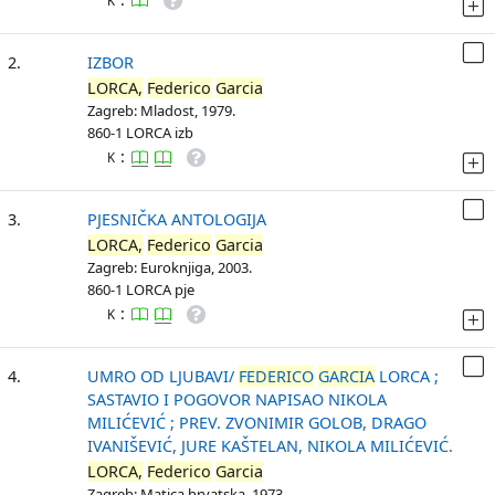
K
2.
IZBOR
LORCA,
Federico
Garcia
Zagreb: Mladost, 1979.
860-1 LORCA izb
:
K
3.
PJESNIČKA ANTOLOGIJA
LORCA,
Federico
Garcia
Zagreb: Euroknjiga, 2003.
860-1 LORCA pje
:
K
4.
UMRO OD LJUBAVI/
FEDERICO
GARCIA
LORCA ;
SASTAVIO I POGOVOR NAPISAO NIKOLA
MILIĆEVIĆ ; PREV. ZVONIMIR GOLOB, DRAGO
IVANIŠEVIĆ, JURE KAŠTELAN, NIKOLA MILIĆEVIĆ.
LORCA,
Federico
Garcia
Zagreb: Matica hrvatska, 1973.