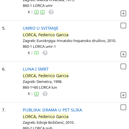
860-1 LORCA umr
:
K
5.
UMRO U SVITANJE
LORCA,
Federico
Garcia
Zagreb: Euroknjiga: Hrvatsko hispansko društvo, 2010.
860-1 LORCA umr-1
:
K
6.
LUNA I SMRT
LORCA,
Federico
Garcia
Zagreb: Demetra, 1998.
860-1=60 LORCA lun
:
K
7.
PUBLIKA: DRAMA U PET SLIKA
LORCA,
Federico
Garcia
Zagreb: Edicije Božičević, 2010.
860-2 LORCA pub