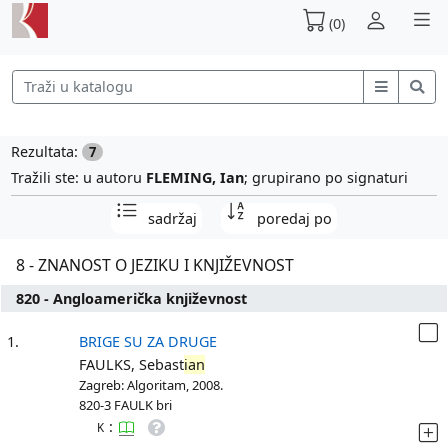
(0)
Rezultata:
7
Tražili ste: u autoru
FLEMING, Ian
; grupirano po signaturi
sadržaj
poredaj po
8 - ZNANOST O JEZIKU I KNJIŽEVNOST
820 - Angloamerička književnost
1.
BRIGE SU ZA DRUGE
FAULKS, Sebast
ian
Zagreb: Algoritam, 2008.
820-3 FAULK bri
:
K