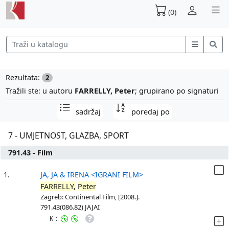
(0)
Rezultata:
2
Tražili ste: u autoru
FARRELLY, Peter
; grupirano po signaturi
sadržaj
poredaj po
7 - UMJETNOST, GLAZBA, SPORT
791.43 - Film
1.
JA, JA & IRENA <IGRANI FILM>
FARRELLY,
Peter
Zagreb: Continental Film, [2008.].
791.43(086.82) JAJAI
:
K