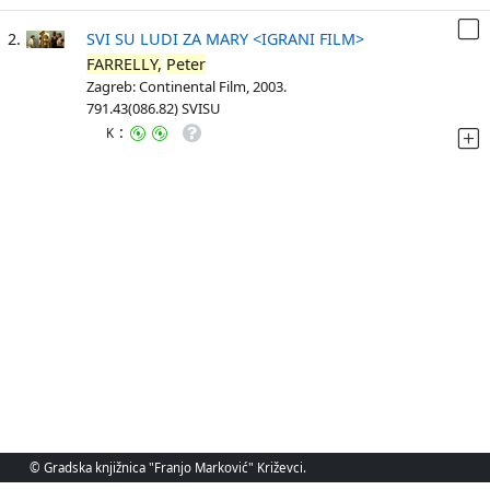
2.
SVI SU LUDI ZA MARY <IGRANI FILM>
FARRELLY,
Peter
Zagreb: Continental Film, 2003.
791.43(086.82) SVISU
:
K
© Gradska knjižnica "Franjo Marković" Križevci.