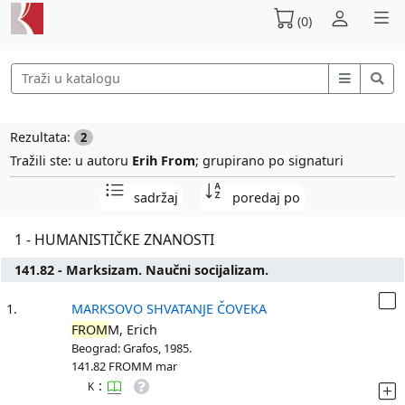
(0)
Rezultata:
2
Tražili ste: u autoru
Erih From
; grupirano po signaturi
sadržaj
poredaj po
1 - HUMANISTIČKE ZNANOSTI
141.82 - Marksizam. Naučni socijalizam.
1.
MARKSOVO SHVATANJE ČOVEKA
FROM
M, Erich
Beograd: Grafos, 1985.
141.82 FROMM mar
:
K