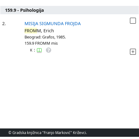
159.9 - Psihologija
2.
MISIJA SIGMUNDA FROJDA
FROM
M, Erich
Beograd: Grafos, 1985.
159.9 FROMM mis
:
K
© Gradska knjižnica "Franjo Marković" Križevci.