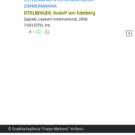
ZIMMERMANNA
EITELBERGER,
Rudolf
von
Edelberg
Zagreb: Leykam International, 2009.
7.033 EITEL sre
:
K
© Gradska knjižnica "Franjo Marković" Križevci.