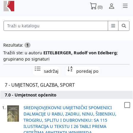
(0)
Rezultata:
1
Tražili ste: u autoru
EITELBERGER, Rudolf von Edelberg
;
grupirano po signaturi
sadržaj
poredaj po
7 - UMJETNOST, GLAZBA, SPORT
7.0 - Umjetnost općenito
1.
SREDNJOVJEKOVNI UMJETNIČKI SPOMENICI
DALMACIJE U RABU, ZADRU, NINU, ŠIBENIKU,
TROGIRU, SPLITU I DUBROVNIKU: SA 115
ILUSTRACIJA U TEKSTU I 26 TABLI PREMA
CRTEŽIMA ARHITEKTA WINFRIEDA