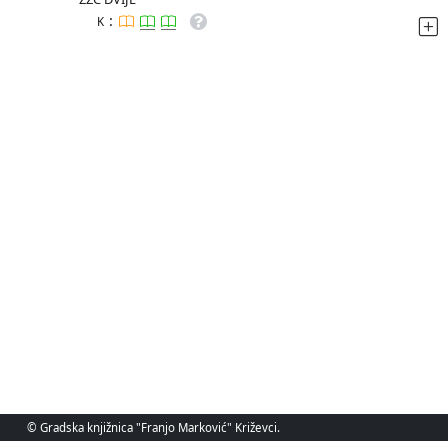
:
K
© Gradska knjižnica "Franjo Marković" Križevci.