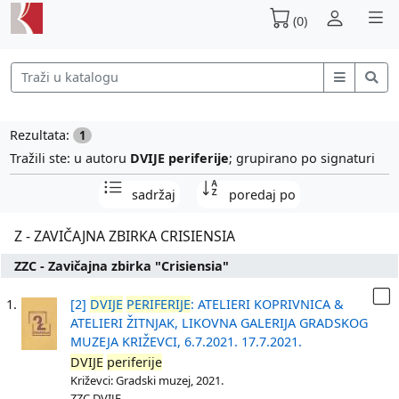
(0)
Rezultata:
1
Tražili ste: u autoru
DVIJE periferije
; grupirano po signaturi
sadržaj
poredaj po
Z - ZAVIČAJNA ZBIRKA CRISIENSIA
ZZC - Zavičajna zbirka "Crisiensia"
1.
[2]
DVIJE
PERIFERIJE
: ATELIERI KOPRIVNICA &
ATELIERI ŽITNJAK, LIKOVNA GALERIJA GRADSKOG
MUZEJA KRIŽEVCI, 6.7.2021. 17.7.2021.
DVIJE
periferije
Križevci: Gradski muzej, 2021.
ZZC DVIJE