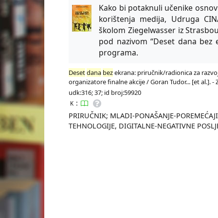
Kako bi potaknuli učenike osnov
korištenja medija, Udruga CIN
školom Ziegelwasser iz Strasbou
pod nazivom “Deset dana bez ek
programa.
Deset
dana
bez
ekrana: priručnik/radionica za razvoj
organizatore finalne akcije / Goran Tudor... [et al.]. -
udk:316; 37; id broj:59920
:
K
PRIRUČNIK; MLADI-PONAŠANJE-POREMEĆAJI
TEHNOLOGIJE, DIGITALNE-NEGATIVNE POSLJ