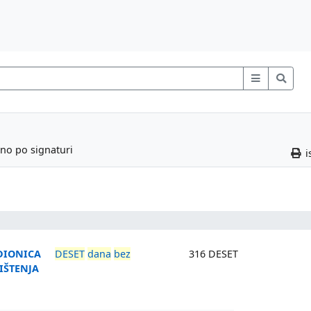
ano po signaturi
i
DIONICA
DESET
dana
bez
316 DESET
IŠTENJA