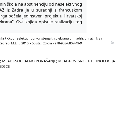
nih škola na apstinenciju od neselektivnog
AZ iz Zadra je u suradnji s francuskom
rga počela jedinstveni projekt u Hrvatskoj
rana”. Ova knjiga opisuje realizaciju tog
 kritičkog i selektivnog korištenja triju ekrana u mladih: priručnik za
 Zagreb: M.E.P., 2010. - 55 str. : 20 cm - 978-953-6807-49-9
; MLADI-SOCIJALNO PONAŠANJE; MLADI-OVISNOST-TEHNOLOGIJA
EDICE