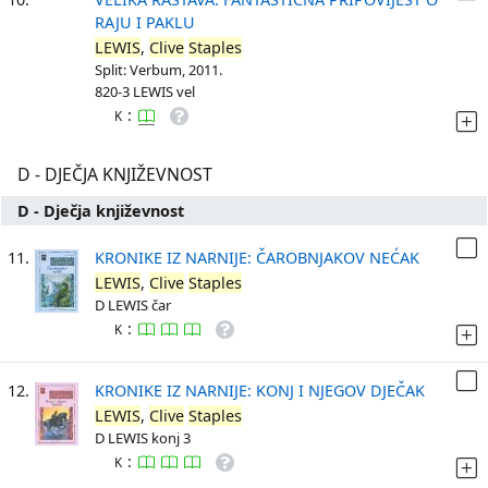
RAJU I PAKLU
LEWIS
,
Clive
Staples
Split: Verbum, 2011.
820-3 LEWIS vel
:
K
D - DJEČJA KNJIŽEVNOST
D - Dječja književnost
11.
KRONIKE IZ NARNIJE: ČAROBNJAKOV NEĆAK
LEWIS
,
Clive
Staples
D LEWIS čar
:
K
12.
KRONIKE IZ NARNIJE: KONJ I NJEGOV DJEČAK
LEWIS
,
Clive
Staples
D LEWIS konj 3
:
K