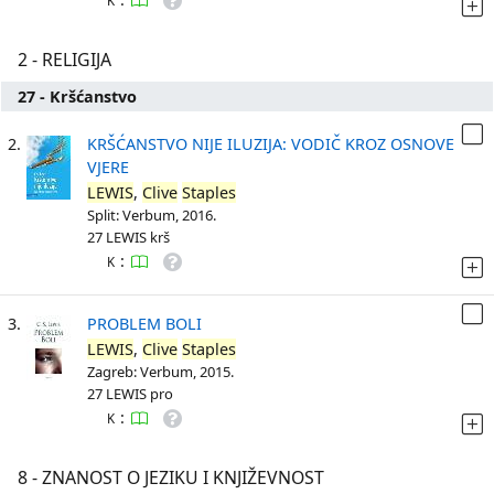
K
2 - RELIGIJA
27 - Kršćanstvo
2.
KRŠĆANSTVO NIJE ILUZIJA: VODIČ KROZ OSNOVE
VJERE
LEWIS
,
Clive
Staples
Split: Verbum, 2016.
27 LEWIS krš
:
K
3.
PROBLEM BOLI
LEWIS
,
Clive
Staples
Zagreb: Verbum, 2015.
27 LEWIS pro
:
K
8 - ZNANOST O JEZIKU I KNJIŽEVNOST