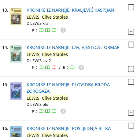
13.
KRONIKE IZ NARNIJE: KRALJEVIĆ KASPIJAN
LEWIS
,
Clive
Staples
D LEWIS kra
:
K
14.
KRONIKE IZ NARNIJE: LAV, VJEŠTICA I ORMAR
LEWIS
,
Clive
Staples
D LEWIS lav 2
:
/
:
K
B
15.
KRONIKE IZ NARNIJE: PLOVIDBA BRODA
ZOROGAZA
LEWIS
,
Clive
Staples
D LEWIS plo
:
K
16.
KRONIKE IZ NARNIJE: POSLJEDNJA BITKA
LEWIS
,
Clive
Staples