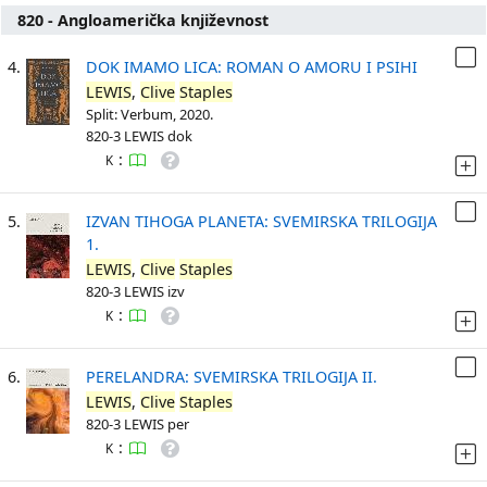
820 - Angloamerička književnost
4.
DOK IMAMO LICA: ROMAN O AMORU I PSIHI
LEWIS
,
Clive
Staples
Split: Verbum, 2020.
820-3 LEWIS dok
:
K
5.
IZVAN TIHOGA PLANETA: SVEMIRSKA TRILOGIJA
1.
LEWIS
,
Clive
Staples
820-3 LEWIS izv
:
K
6.
PERELANDRA: SVEMIRSKA TRILOGIJA II.
LEWIS
,
Clive
Staples
820-3 LEWIS per
:
K