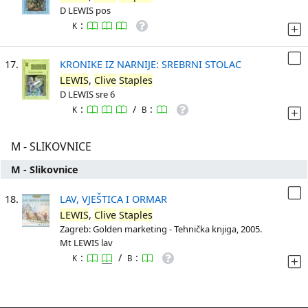
D LEWIS pos
:
K
17.
KRONIKE IZ NARNIJE: SREBRNI STOLAC
LEWIS
,
Clive
Staples
D LEWIS sre 6
:
/
:
K
B
M - SLIKOVNICE
M - Slikovnice
18.
LAV, VJEŠTICA I ORMAR
LEWIS
,
Clive
Staples
Zagreb: Golden marketing - Tehnička knjiga, 2005.
Mt LEWIS lav
:
/
:
K
B