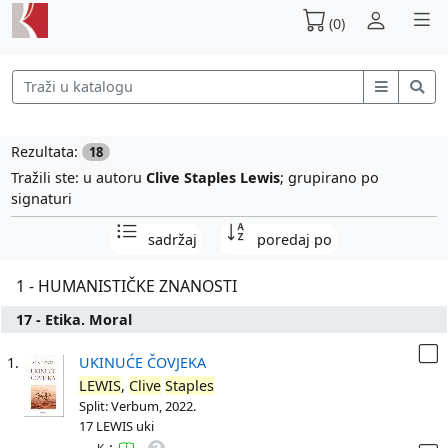
(0)
Rezultata:
18
Tražili ste: u autoru
Clive Staples Lewis
; grupirano po
signaturi
sadržaj
poredaj po
1 - HUMANISTIČKE ZNANOSTI
17 - Etika. Moral
1.
UKINUĆE ČOVJEKA
LEWIS
,
Clive
Staples
Split: Verbum, 2022.
17 LEWIS uki
: