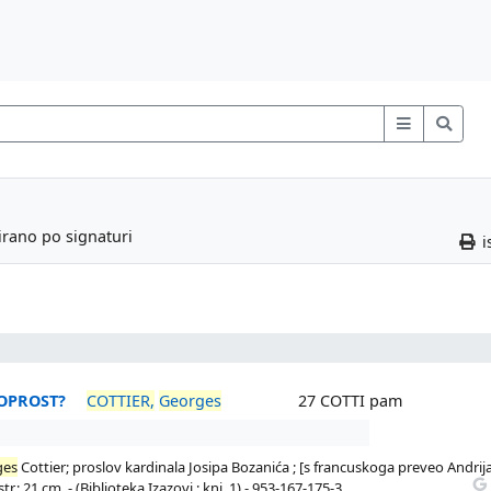
irano po signaturi
i
 OPROST?
COTTIER,
Georges
27 COTTI pam
ges
Cottier; proslov kardinala Josipa Bozanića ; [s francuskoga preveo Andrij
.; 21 cm. - (Biblioteka Izazovi ; knj. 1) - 953-167-175-3