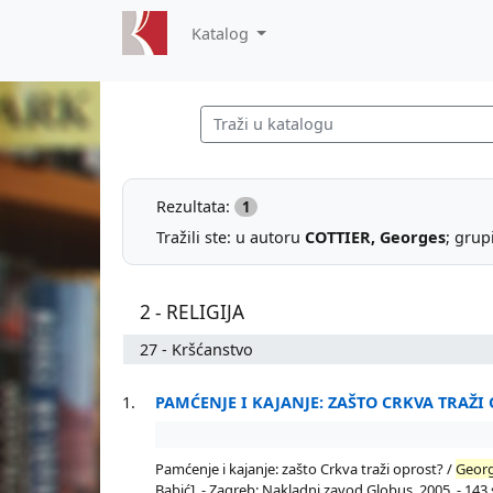
Katalog
Rezultata:
1
Tražili ste: u autoru
COTTIER, Georges
; grup
2 - RELIGIJA
27 - Kršćanstvo
1.
PAMĆENJE I KAJANJE: ZAŠTO CRKVA TRAŽI
Pamćenje i kajanje: zašto Crkva traži oprost? /
Geor
Babić]. - Zagreb: Nakladni zavod Globus, 2005. - 143 str