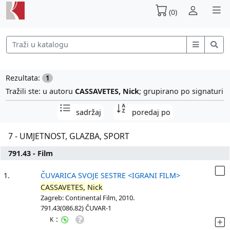
(0)
Rezultata:
1
Tražili ste: u autoru
CASSAVETES, Nick
; grupirano po signaturi
sadržaj
poredaj po
7 - UMJETNOST, GLAZBA, SPORT
791.43 - Film
1.
ČUVARICA SVOJE SESTRE <IGRANI FILM>
CASSAVETES,
Nick
Zagreb: Continental Film, 2010.
791.43(086.82) ČUVAR-1
:
K